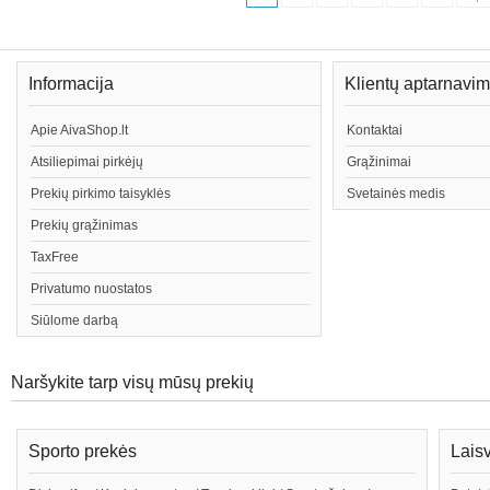
Informacija
Klientų aptarnavi
Apie AivaShop.lt
Kontaktai
Atsiliepimai pirkėjų
Grąžinimai
Prekių pirkimo taisyklės
Svetainės medis
Prekių grąžinimas
TaxFree
Privatumo nuostatos
Siūlome darbą
Naršykite tarp visų mūsų prekių
Sporto prekės
Lais