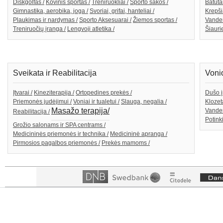
Diskgolfas /
Kovinis sportas /
Treniruokliai /
Sporto šakos /
Batutai
Gimnastika, aerobika, joga /
Svoriai, grifai, hanteliai /
Krepši
Plaukimas ir nardymas /
Sporto Aksesuarai /
Žiemos sportas /
Vande
Treniruočių įranga /
Lengvoji atletika /
Šiaurie
Sveikata ir Reabilitacija
Voni
Įtvarai /
Kineziterapija /
Ortopedines prekės /
Dušo į
Priemonės judėjimui /
Voniai ir tualetui /
Slauga, negalia /
Klozeta
Masažo terapija/
Vanden
Reabilitacija /
Potink
Grožio salonams ir SPA centrams /
Medicininės priemonės ir technika /
Medicininė apranga /
Pirmosios pagalbos priemonės /
Prekės mamoms /