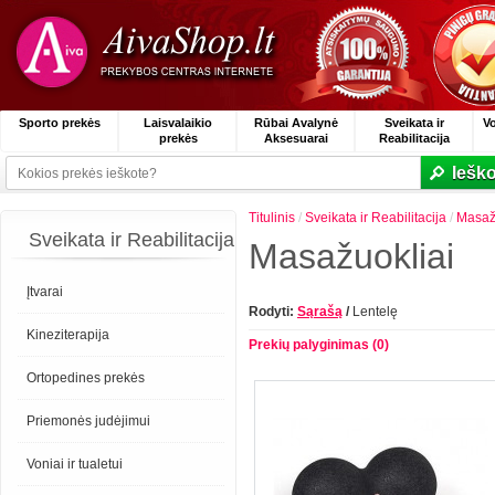
Sporto prekės
Laisvalaikio
Rūbai Avalynė
Sveikata ir
V
prekės
Aksesuarai
Reabilitacija
Ieško
Titulinis
/
Sveikata ir Reabilitacija
/
Masažo
Sveikata ir Reabilitacija
Masažuokliai
Įtvarai
Rodyti:
Sąrašą
/
Lentelę
Kineziterapija
Prekių palyginimas (0)
Ortopedines prekės
Priemonės judėjimui
Voniai ir tualetui