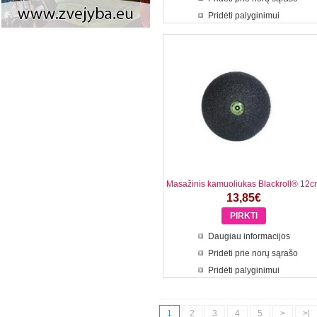
Pridėti palyginimui
Masažinis kamuoliukas Blackroll® 12c
13,85€
Daugiau informacijos
Pridėti prie norų sąrašo
Pridėti palyginimui
1
2
3
4
5
>
>|