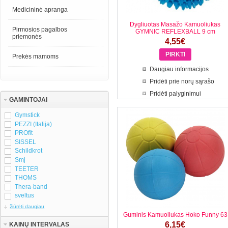
Medicininė apranga
Dygliuotas Masažo Kamuoliukas
Pirmosios pagalbos
GYMNIC REFLEXBALL 9 cm
priemonės
4,55€
Prekės mamoms
Daugiau informacijos
Pridėti prie norų sąrašo
Pridėti palyginimui
GAMINTOJAI
Gymstick
PEZZI (Italija)
PROfit
SISSEL
Schildkrot
Smj
TEETER
THOMS
Thera-band
sveltus
žiūrėti daugiau
Guminis Kamuoliukas Hoko Funny 63
6,15€
KAINŲ INTERVALAS