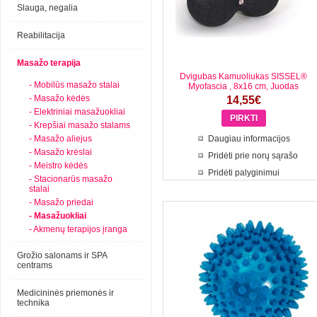
Slauga, negalia
Reabilitacija
Masažo terapija
Dvigubas Kamuoliukas SISSEL®
- Mobilūs masažo stalai
Myofascia , 8x16 cm, Juodas
- Masažo kėdės
14,55€
- Elektriniai masažuokliai
- Krepšiai masažo stalams
- Masažo aliejus
Daugiau informacijos
- Masažo krėslai
Pridėti prie norų sąrašo
- Meistro kėdės
Pridėti palyginimui
- Stacionarūs masažo
stalai
- Masažo priedai
- Masažuokliai
- Akmenų terapijos įranga
Grožio salonams ir SPA
centrams
Medicininės priemonės ir
technika