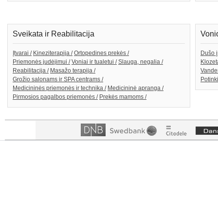
Sveikata ir Reabilitacija
Voni
Įtvarai /
Kineziterapija /
Ortopedines prekės /
Dušo į
Priemonės judėjimui /
Voniai ir tualetui /
Slauga, negalia /
Klozeta
Reabilitacija /
Masažo terapija /
Vanden
Grožio salonams ir SPA centrams /
Potink
Medicininės priemonės ir technika /
Medicininė apranga /
Pirmosios pagalbos priemonės /
Prekės mamoms /