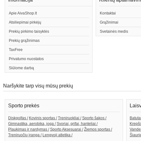
Apie AivaShop.lt
Kontaktai
Atsiliepimai pirkėjų
Grąžinimai
Prekių pirkimo taisyklės
Svetainės medis
Prekių grąžinimas
TaxFree
Privatumo nuostatos
Siūlome darbą
Naršykite tarp visų mūsų prekių
Sporto prekės
Lais
Diskgolfas /
Kovinis sportas /
Treniruokliai /
Sporto šakos /
Batutai
Gimnastika, aerobika, joga /
Svoriai, grifai, hanteliai /
Krepši
Plaukimas ir nardymas /
Sporto Aksesuarai /
Žiemos sportas /
Vande
Treniruočių įranga /
Lengvoji atletika /
Šiaurie