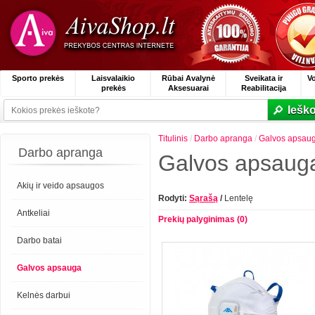
Sporto prekės
Laisvalaikio
Rūbai Avalynė
Sveikata ir
V
prekės
Aksesuarai
Reabilitacija
Ieško
Titulinis
/
Darbo apranga
/
Galvos apsau
Darbo apranga
Galvos apsaug
Akių ir veido apsaugos
Rodyti:
Sąrašą
/
Lentelę
Antkeliai
Prekių palyginimas (0)
Darbo batai
Galvos apsauga
Kelnės darbui