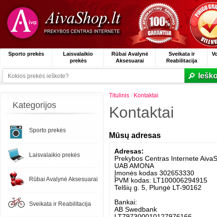
Sporto prekės
Laisvalaikio
Rūbai Avalynė
Sveikata ir
V
prekės
Aksesuarai
Reabilitacija
Ieško
Titulinis
/
Kontaktai
Kategorijos
Kontaktai
Sporto prekės
Mūsų adresas
Adresas:
Laisvalaikio prekės
Prekybos Centras Internete AivaS
UAB AMONA
Įmonės kodas 302653330
Rūbai Avalynė Aksesuarai
PVM kodas: LT100006294915
Telšių g. 5, Plungė LT-90162
Bankai:
Sveikata ir Reabilitacija
AB Swedbank
LT797300010127976166