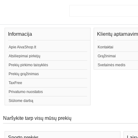
Informacija
Klientų aptarnavi
Apie AivaShop.lt
Kontaktai
Atsiliepimai pirkėjų
Grąžinimai
Prekių pirkimo taisyklės
Svetainės medis
Prekių grąžinimas
TaxFree
Privatumo nuostatos
Siūlome darbą
Naršykite tarp visų mūsų prekių
Sporto prekės
Lais