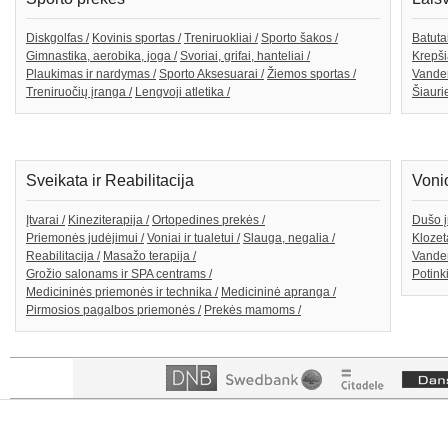
Diskgolfas /
Kovinis sportas /
Treniruokliai /
Sporto šakos /
Batutai
Gimnastika, aerobika, joga /
Svoriai, grifai, hanteliai /
Krepši
Plaukimas ir nardymas /
Sporto Aksesuarai /
Žiemos sportas /
Vande
Treniruočių įranga /
Lengvoji atletika /
Šiaurie
Sveikata ir Reabilitacija
Voni
Įtvarai /
Kineziterapija /
Ortopedines prekės /
Dušo į
Priemonės judėjimui /
Voniai ir tualetui /
Slauga, negalia /
Klozeta
Reabilitacija /
Masažo terapija /
Vanden
Grožio salonams ir SPA centrams /
Potink
Medicininės priemonės ir technika /
Medicininė apranga /
Pirmosios pagalbos priemonės /
Prekės mamoms /