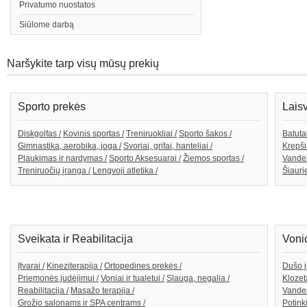
Privatumo nuostatos
Siūlome darbą
Naršykite tarp visų mūsų prekių
Sporto prekės
Lais
Diskgolfas /
Kovinis sportas /
Treniruokliai /
Sporto šakos /
Batutai
Gimnastika, aerobika, joga /
Svoriai, grifai, hanteliai /
Krepši
Plaukimas ir nardymas /
Sporto Aksesuarai /
Žiemos sportas /
Vande
Treniruočių įranga /
Lengvoji atletika /
Šiaurie
Sveikata ir Reabilitacija
Voni
Įtvarai /
Kineziterapija /
Ortopedines prekės /
Dušo į
Priemonės judėjimui /
Voniai ir tualetui /
Slauga, negalia /
Klozeta
Reabilitacija /
Masažo terapija /
Vanden
Grožio salonams ir SPA centrams /
Potink