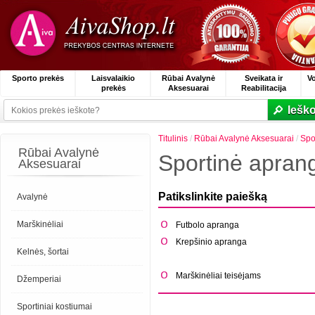
Sporto prekės
Laisvalaikio
Rūbai Avalynė
Sveikata ir
V
prekės
Aksesuarai
Reabilitacija
Ieško
Titulinis
/
Rūbai Avalynė Aksesuarai
/
Spo
Rūbai Avalynė
Sportinė apran
Aksesuarai
Patikslinkite paiešką
Avalynė
Marškinėliai
Futbolo apranga
Krepšinio apranga
Kelnės, šortai
Marškinėliai teisėjams
Džemperiai
Sportiniai kostiumai