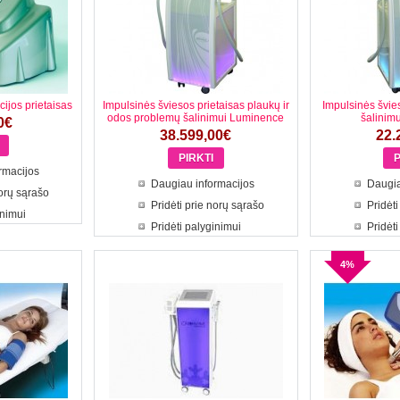
cijos prietaisas
Impulsinės šviesos prietaisas plaukų ir
Impulsinės švie
odos problemų šalinimui Luminence
šalinim
0€
38.599,00€
22.
rmacijos
Daugiau informacijos
Daugia
norų sąrašo
Pridėti prie norų sąrašo
Pridėti
inimui
Pridėti palyginimui
Pridėti
4%