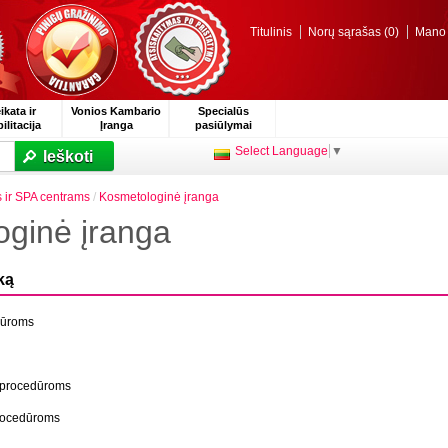
Titulinis
Norų sąrašas (0)
Mano p
ikata ir
Vonios Kambario
Specialūs
ilitacija
Įranga
pasiūlymai
Select Language
▼
Ieškoti
 ir SPA centrams
/
Kosmetologinė įranga
ginė įranga
ką
dūroms
s procedūroms
procedūroms