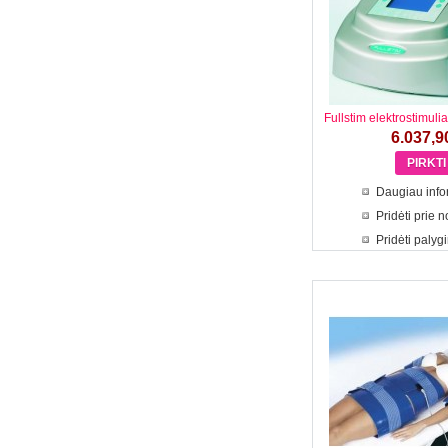
Fullstim elektrostimulia
6.037,9
Daugiau info
Pridėti prie 
Pridėti palyg