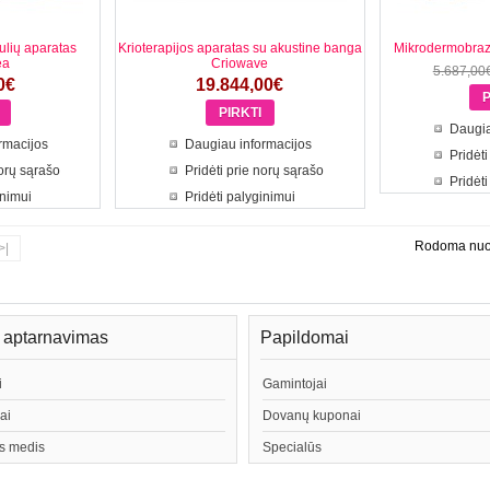
ulių aparatas
Krioterapijos aparatas su akustine banga
Mikrodermobrazi
ea
Criowave
5.687,00
0€
19.844,00€
Daugia
rmacijos
Daugiau informacijos
Pridėti
norų sąrašo
Pridėti prie norų sąrašo
Pridėti
inimui
Pridėti palyginimui
Rodoma nuo 1
>|
ų aptarnavimas
Papildomai
i
Gamintojai
ai
Dovanų kuponai
s medis
Specialūs