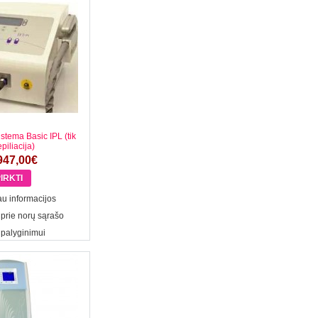
istema Basic IPL (tik
epiliacija)
947,00€
u informacijos
 prie norų sąrašo
 palyginimui