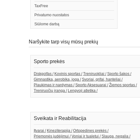
TaxFree
Privatumo nuostatos
Siūlome darbą
Naršykite tarp visų mūsų prekių
Sporto prekės
Diskgolfas /
Kovinis sportas /
Treniruokliai /
Sporto šakos /
Gimnastika, aerobika, joga /
Svoriai, grifai, hanteliai /
Plaukimas ir nardymas /
Sporto Aksesuarai /
Žiemos sportas /
Treniruočių įranga /
Lengvoji atletika /
Sveikata ir Reabilitacija
Įtvarai /
Kineziterapija /
Ortopedines prekės /
Priemonės judėjimui /
Voniai ir tualetui /
Slauga, negalia /