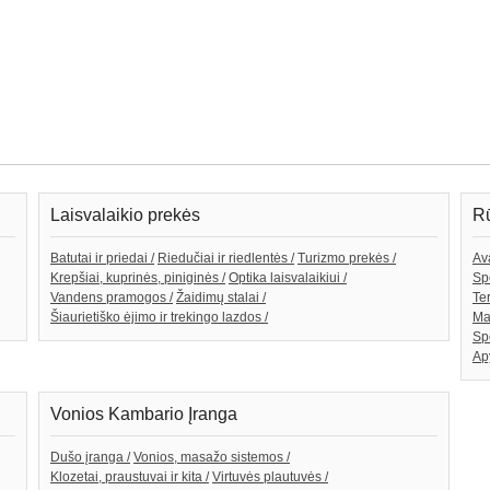
Laisvalaikio prekės
Rū
Batutai ir priedai /
Riedučiai ir riedlentės /
Turizmo prekės /
Av
Krepšiai, kuprinės, piniginės /
Optika laisvalaikiui /
Spo
Vandens pramogos /
Žaidimų stalai /
Te
Šiaurietiško ėjimo ir trekingo lazdos /
Ma
Sp
Ap
Vonios Kambario Įranga
Dušo įranga /
Vonios, masažo sistemos /
Klozetai, praustuvai ir kita /
Virtuvės plautuvės /