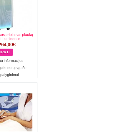
sos prietaisas plaukų
ui Luminence
264,00€
u informacijos
 prie norų sąrašo
 palyginimui