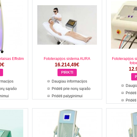
etaisas Effistim
Fototerapijos sistema AURA
Fototerapijos s
foto
0€
16.214,49€
12.
rmacijos
Daugiau informacijos
Daugia
norų sąrašo
Pridėti prie norų sąrašo
Pridėti
inimui
Pridėti palyginimui
Pridėti