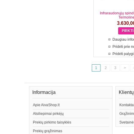
Infraraudonųjų spind
Termolin
3.630,0
Daugiau info
Pridėti prie 
Pridėti palyg
1
2
3
>
Informacija
Klient
Apie AivaShop.lt
Kontakta
Atsiliepimai pirkėjų
Grąžinim
Prekių pirkimo taisyklės
Svetainė
Prekių grąžinimas