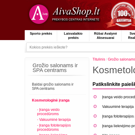
Sporto prekės
Laisvalaikio
Rūbai Avalynė
Sve
prekės
Aksesuarai
Reab
Titulinis
/
Grožio salonams
Grožio salonams ir
Kosmetolo
SPA centrams
Patikslinkite paieš
Baldai grožio salonams ir
SPA centrams
Įranga veido proce
Kosmetologinė įranga
Vakuuminė terapija
- Įranga veido
procedūroms
Įranga fototerapijo
- Vakuuminė terapija
- Įranga fototerapijos
Įranga lieknėjimo 
procedūroms