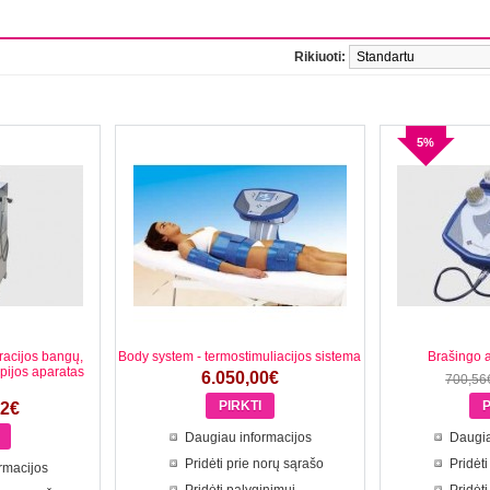
Rikiuoti:
5%
racijos bangų,
Body system - termostimuliacijos sistema
Brašingo 
pijos aparatas
6.050,00€
700,56
82€
Daugiau informacijos
Daugia
Pridėti prie norų sąrašo
Pridėti
rmacijos