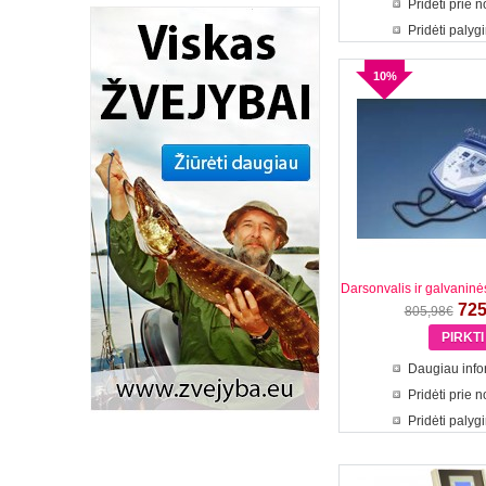
Pridėti prie 
Pridėti palyg
10%
Darsonvalis ir galvanin
725
805,98€
Daugiau info
Pridėti prie 
Pridėti palyg