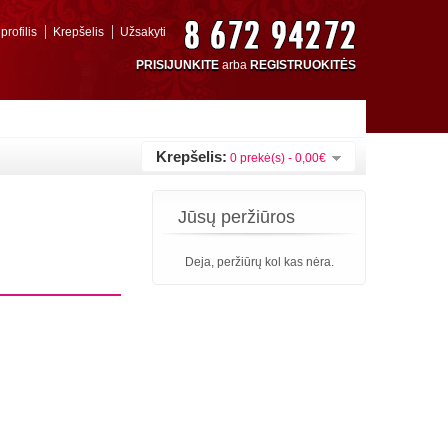
rofilis
Krepšelis
Užsakyti
PRISIJUNKITE
arba
REGISTRUOKITĖS
Krepšelis:
0 prekė(s) - 0,00€
Jūsų peržiūros
Deja, peržiūrų kol kas nėra.