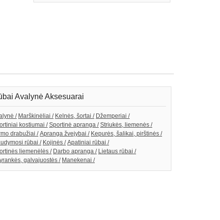
bai Avalynė Aksesuarai
alynė /
Marškinėliai /
Kelnės, šortai /
Džemperiai /
rtiniai kostiumai /
Sportinė apranga /
Striukės, liemenės /
rmo drabužiai /
Apranga žvejybai /
Kepurės, šalikai, pirštinės /
udymosi rūbai /
Kojinės /
Apatiniai rūbai /
ortinės liemenėlės /
Darbo apranga /
Lietaus rūbai /
yrankės, galvajuostės /
Manekenai /