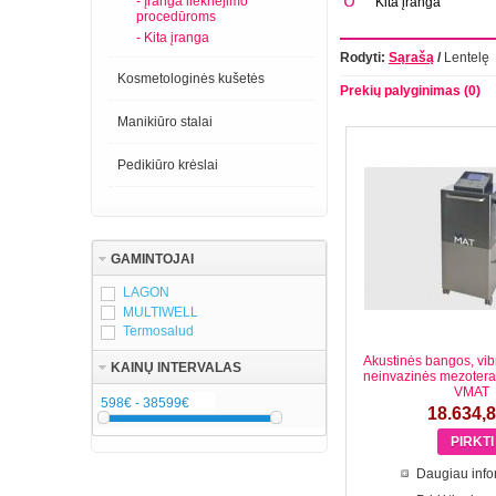
- Įranga lieknėjimo
Kita įranga
procedūroms
- Kita įranga
Rodyti:
Sąrašą
/
Lentelę
Kosmetologinės kušetės
Prekių palyginimas (0)
Manikiūro stalai
Pedikiūro krėslai
GAMINTOJAI
LAGON
MULTIWELL
Termosalud
Akustinės bangos, vib
KAINŲ INTERVALAS
neinvazinės mezotera
VMAT
18.634,
Daugiau info