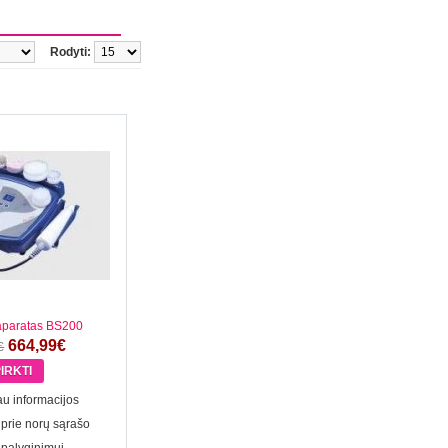
Rodyti:
aparatas BS200
664,99€
€
u informacijos
 prie norų sąrašo