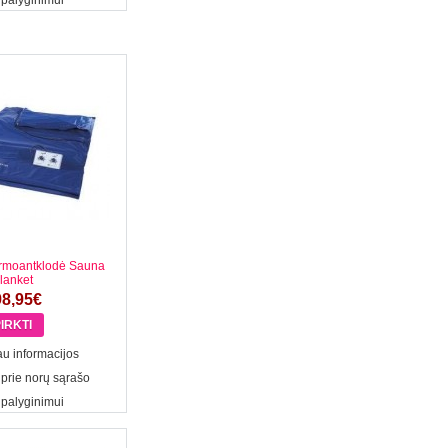
 palyginimui
ermoantklodė Sauna
lanket
98,95€
u informacijos
 prie norų sąrašo
 palyginimui