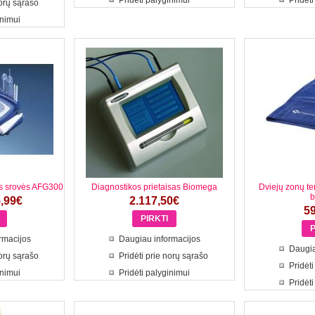
Pridėti palyginimui
Pridėti
norų sąrašo
inimui
ės srovės AFG300
Diagnostikos prietaisas Biomega
Dviejų zonų t
b
,99€
2.117,50€
5
rmacijos
Daugiau informacijos
Daugia
norų sąrašo
Pridėti prie norų sąrašo
Pridėti
inimui
Pridėti palyginimui
Pridėti