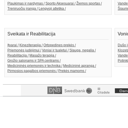
Plaukimas ir nardymas /
Sporto Aksesuarai /
Žiemos sportas /
Vande
Treniruočių įranga /
Lengvoji atletika /
Šiaurie
Sveikata ir Reabilitacija
Voni
Įtvarai /
Kineziterapija /
Ortopedines prekės /
Dušo į
Priemonės judėjimui /
Voniai ir tualetui /
Slauga, negalia /
Klozeta
Reabilitacija /
Masažo terapija /
Vanden
Grožio salonams ir SPA centrams /
Potink
Medicininės priemonės ir technika /
Medicininė apranga /
Pirmosios pagalbos priemonės /
Prekės mamoms /