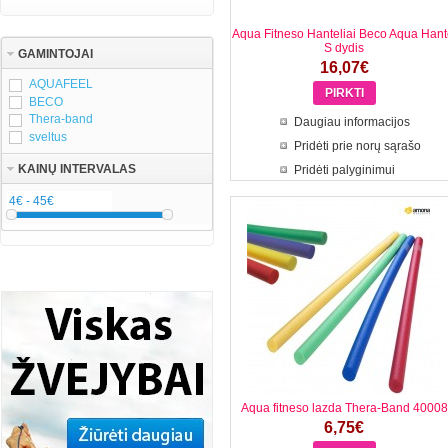
Aqua Fitneso Hanteliai Beco Aqua Hant
S dydis
GAMINTOJAI
16,07€
AQUAFEEL
BECO
Thera-band
Daugiau informacijos
sveltus
Pridėti prie norų sąrašo
KAINŲ INTERVALAS
Pridėti palyginimui
Aqua fitneso lazda Thera-Band 40008
6,75€