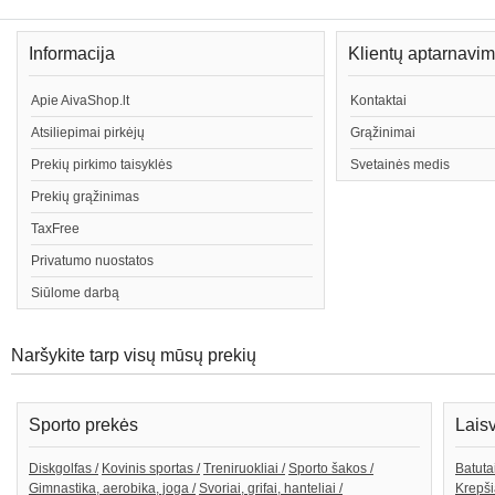
Informacija
Klientų aptarnavi
Apie AivaShop.lt
Kontaktai
Atsiliepimai pirkėjų
Grąžinimai
Prekių pirkimo taisyklės
Svetainės medis
Prekių grąžinimas
TaxFree
Privatumo nuostatos
Siūlome darbą
Naršykite tarp visų mūsų prekių
Sporto prekės
Lais
Diskgolfas /
Kovinis sportas /
Treniruokliai /
Sporto šakos /
Batutai
Gimnastika, aerobika, joga /
Svoriai, grifai, hanteliai /
Krepši