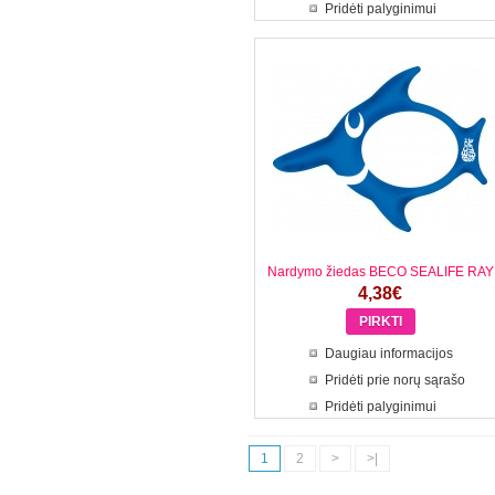
Pridėti palyginimui
Nardymo žiedas BECO SEALIFE RAY
4,38€
Daugiau informacijos
Pridėti prie norų sąrašo
Pridėti palyginimui
1
2
>
>|