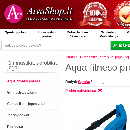
Sporto prekės
Laisvalaikio
Rūbai Avalynė
Sveikata ir
V
prekės
Aksesuarai
Reabilitacija
Ieško
Titulinis
/
Gimnastika, aerobika, joga
/
Aqu
Gimnastika, aerobika,
Aqua fitneso p
joga
Aqua fitneso prekės
Rodyti:
Sąrašą
/
Lentelę
Prekių palyginimas (0)
Gimnastikos Žiedai
Gimnastikos, jogos volai
Jogos įrankiai
Kamuoliai