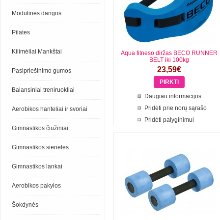
Modulinės dangos
Pilates
Kilimėliai Mankštai
Aqua fitneso diržas BECO RUNNER
BELT iki 100kg
23,59€
Pasipriešinimo gumos
Balansiniai treniruokliai
Daugiau informacijos
Pridėti prie norų sąrašo
Aerobikos hanteliai ir svoriai
Pridėti palyginimui
Gimnastikos čiužiniai
Gimnastikos sienelės
Gimnastikos lankai
Aerobikos pakylos
Šokdynės