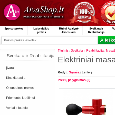
Sporto prekės
Laisvalaikio
Rūbai Avalynė
Sveikata ir
V
prekės
Aksesuarai
Reabilitacija
Ieško
Titulinis
/
Sveikata ir Reabilitacija
/
Masažo
Sveikata ir Reabilitacija
Elektriniai masa
Įtvarai
Rodyti:
Sąrašą
/
Lentelę
Kineziterapija
Prekių palyginimas (0)
Ortopedines prekės
Priemonės judėjimui
Voniai ir tualetui