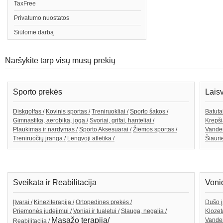
TaxFree
Privatumo nuostatos
Siūlome darbą
Naršykite tarp visų mūsų prekių
Sporto prekės
Lais
Diskgolfas /
Kovinis sportas /
Treniruokliai /
Sporto šakos /
Batutai
Gimnastika, aerobika, joga /
Svoriai, grifai, hanteliai /
Krepši
Plaukimas ir nardymas /
Sporto Aksesuarai /
Žiemos sportas /
Vande
Treniruočių įranga /
Lengvoji atletika /
Šiaurie
Sveikata ir Reabilitacija
Voni
Įtvarai /
Kineziterapija /
Ortopedines prekės /
Dušo į
Priemonės judėjimui /
Voniai ir tualetui /
Slauga, negalia /
Klozeta
Masažo terapija/
Vanden
Reabilitacija /