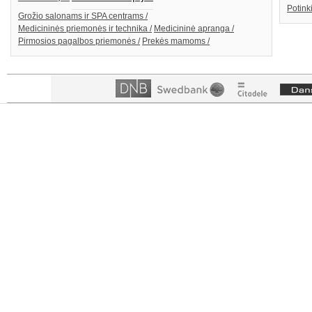
Potink
Grožio salonams ir SPA centrams /
Medicininės priemonės ir technika /
Medicininė apranga /
Pirmosios pagalbos priemonės /
Prekės mamoms /