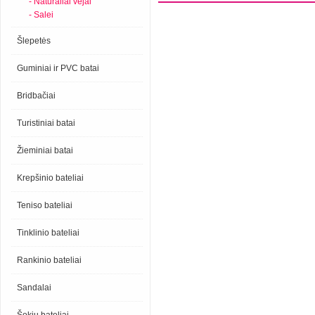
- Natūraliai vejai
- Salei
Šlepetės
Guminiai ir PVC batai
Bridbačiai
Turistiniai batai
Žieminiai batai
Krepšinio bateliai
Teniso bateliai
Tinklinio bateliai
Rankinio bateliai
Sandalai