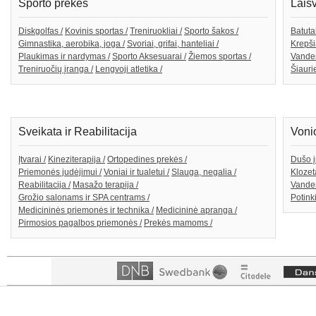
Sporto prekės
Lais
Diskgolfas /
Kovinis sportas /
Treniruokliai /
Sporto šakos /
Batutai
Gimnastika, aerobika, joga /
Svoriai, grifai, hanteliai /
Krepši
Plaukimas ir nardymas /
Sporto Aksesuarai /
Žiemos sportas /
Vande
Treniruočių įranga /
Lengvoji atletika /
Šiaurie
Sveikata ir Reabilitacija
Voni
Įtvarai /
Kineziterapija /
Ortopedines prekės /
Dušo į
Priemonės judėjimui /
Voniai ir tualetui /
Slauga, negalia /
Klozeta
Reabilitacija /
Masažo terapija /
Vanden
Grožio salonams ir SPA centrams /
Potink
Medicininės priemonės ir technika /
Medicininė apranga /
Pirmosios pagalbos priemonės /
Prekės mamoms /