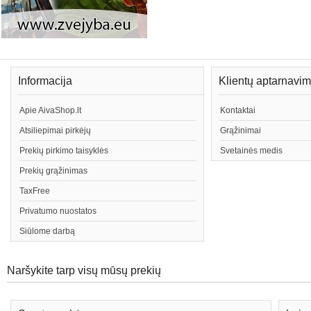
Informacija
Klientų aptarnavi
Apie AivaShop.lt
Kontaktai
Atsiliepimai pirkėjų
Grąžinimai
Prekių pirkimo taisyklės
Svetainės medis
Prekių grąžinimas
TaxFree
Privatumo nuostatos
Siūlome darbą
Naršykite tarp visų mūsų prekių