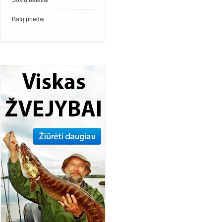
Šokių bateliai
Batų priedai