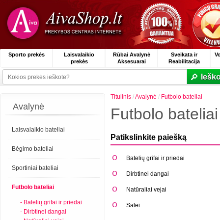
Sporto prekės
Laisvalaikio
Rūbai Avalynė
Sveikata ir
V
prekės
Aksesuarai
Reabilitacija
Ieško
Titulinis
/
Avalynė
/
Futbolo bateliai
Avalynė
Futbolo bateliai
Laisvalaikio bateliai
Patikslinkite paiešką
Bėgimo bateliai
Batelių grifai ir priedai
Sportiniai bateliai
Dirbtinei dangai
Futbolo bateliai
Natūraliai vejai
- Batelių grifai ir priedai
Salei
- Dirbtinei dangai