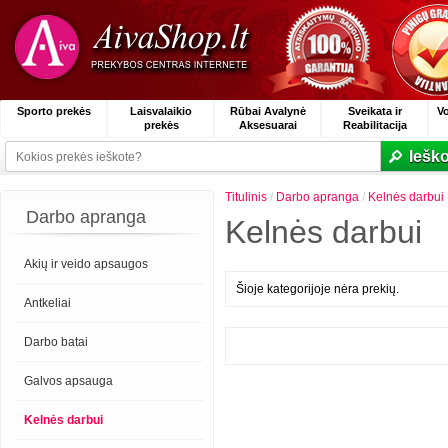
Sporto prekės
Laisvalaikio
Rūbai Avalynė
Sveikata ir
V
prekės
Aksesuarai
Reabilitacija
Ieško
Titulinis
/
Darbo apranga
/
Kelnės darbui
Darbo apranga
Kelnės darbui
Akių ir veido apsaugos
Šioje kategorijoje nėra prekių.
Antkeliai
Darbo batai
Galvos apsauga
Kelnės darbui