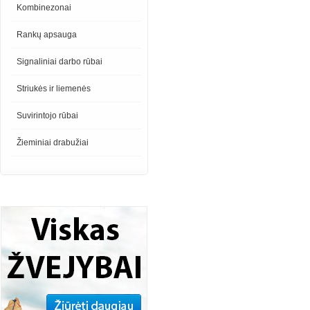
Kombinezonai
Rankų apsauga
Signaliniai darbo rūbai
Striukės ir liemenės
Suvirintojo rūbai
Žieminiai drabužiai