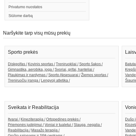
Privatumo nuostatos
Siūlome darbą
Naršykite tarp visų mūsų prekių
Sporto prekės
Lais
Diskgolfas /
Kovinis sportas /
Treniruokliai /
Sporto šakos /
Batutai
Gimnastika, aerobika, joga /
Svoriai, grifai, hanteliai /
Krepši
Plaukimas ir nardymas /
Sporto Aksesuarai /
Žiemos sportas /
Vande
Treniruočių įranga /
Lengvoji atletika /
Šiaurie
Sveikata ir Reabilitacija
Voni
Įtvarai /
Kineziterapija /
Ortopedines prekės /
Dušo į
Priemonės judėjimui /
Voniai ir tualetui /
Slauga, negalia /
Klozeta
Reabilitacija /
Masažo terapija /
Vanden
Grožio salonams ir SPA centrams /
Potink