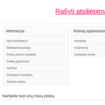
Rašyti atsiliepim
Informacija
Klientų aptarnavi
Apie AivaShop.lt
Kontaktai
Atsiliepimai pirkėjų
Grąžinimai
Prekių pirkimo taisyklės
Svetainės medis
Prekių grąžinimas
TaxFree
Privatumo nuostatos
Siūlome darbą
Naršykite tarp visų mūsų prekių