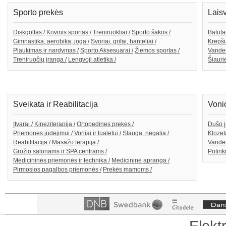
Sporto prekės
Lais
Diskgolfas /
Kovinis sportas /
Treniruokliai /
Sporto šakos /
Batutai
Gimnastika, aerobika, joga /
Svoriai, grifai, hanteliai /
Krepši
Plaukimas ir nardymas /
Sporto Aksesuarai /
Žiemos sportas /
Vande
Treniruočių įranga /
Lengvoji atletika /
Šiaurie
Sveikata ir Reabilitacija
Voni
Įtvarai /
Kineziterapija /
Ortopedines prekės /
Dušo į
Priemonės judėjimui /
Voniai ir tualetui /
Slauga, negalia /
Klozeta
Reabilitacija /
Masažo terapija /
Vanden
Grožio salonams ir SPA centrams /
Potink
Medicininės priemonės ir technika /
Medicininė apranga /
Pirmosios pagalbos priemonės /
Prekės mamoms /
Elekt