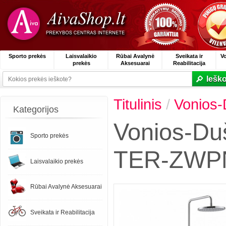
Sporto prekės
Laisvalaikio
Rūbai Avalynė
Sveikata ir
V
prekės
Aksesuarai
Reabilitacija
Ieško
Titulinis
/
Vonios
Kategorijos
Vonios-Du
Sporto prekės
TER-ZWP
Laisvalaikio prekės
Rūbai Avalynė Aksesuarai
Sveikata ir Reabilitacija