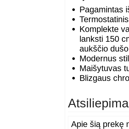
Pagamintas iš
Termostatinis
Komplekte van
lanksti 150 c
aukščio dušo
Modernus stili
Maišytuvas t
Blizgaus chr
Atsiliepima
Apie šią prekę n