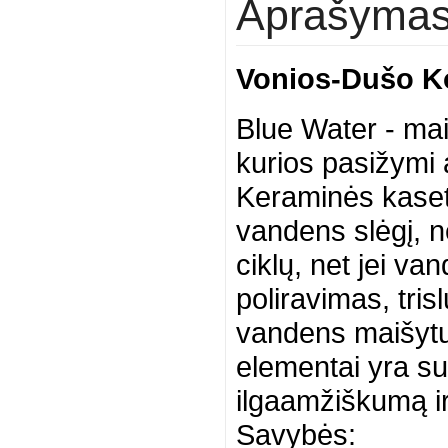
Aprašyma
Vonios-Dušo K
Blue Water - ma
kurios pasižymi
Keraminės kasetė
vandens slėgį, n
ciklų, net jei v
poliravimas, tri
vandens maišytu
elementai yra sut
ilgaamžiškumą ir
Savybės: