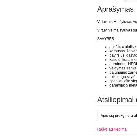
Aprašymas
Virtuvinis Maišytuvas 
Virtuvinis maišytuvas su
SAVYBĖS:
aukštis x plotis
korpusas: žalvar
paviršius: dažyt
kasetė: keramik
aeratorius: NEOP
valdymas: ranken
pajungimo žarnel
reikalinga skylė
tipas: aukšto slė
garantija: 5 meta
Atsiliepimai 
Apie šią prekę nėra at
Rašyti atsiliepimą