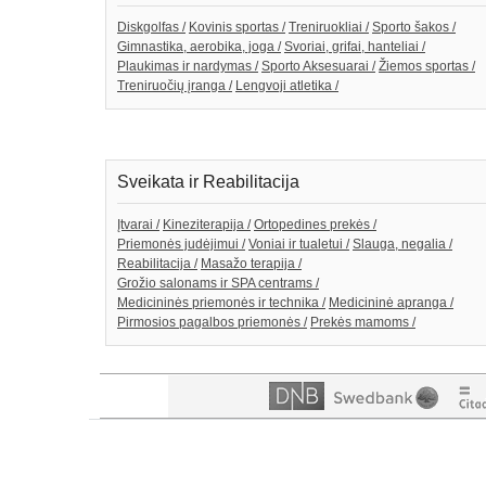
Diskgolfas /
Kovinis sportas /
Treniruokliai /
Sporto šakos /
Gimnastika, aerobika, joga /
Svoriai, grifai, hanteliai /
Plaukimas ir nardymas /
Sporto Aksesuarai /
Žiemos sportas /
Treniruočių įranga /
Lengvoji atletika /
Sveikata ir Reabilitacija
Įtvarai /
Kineziterapija /
Ortopedines prekės /
Priemonės judėjimui /
Voniai ir tualetui /
Slauga, negalia /
Reabilitacija /
Masažo terapija /
Grožio salonams ir SPA centrams /
Medicininės priemonės ir technika /
Medicininė apranga /
Pirmosios pagalbos priemonės /
Prekės mamoms /