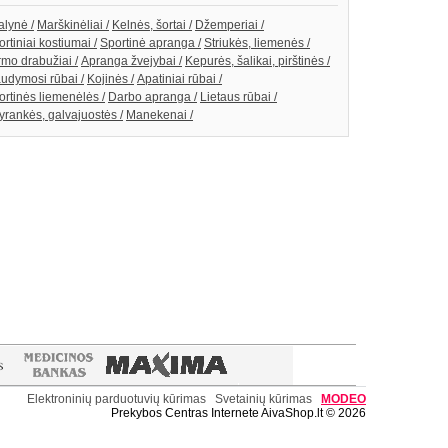
alynė /
Marškinėliai /
Kelnės, šortai /
Džemperiai /
rtiniai kostiumai /
Sportinė apranga /
Striukės, liemenės /
rmo drabužiai /
Apranga žvejybai /
Kepurės, šalikai, pirštinės /
udymosi rūbai /
Kojinės /
Apatiniai rūbai /
ortinės liemenėlės /
Darbo apranga /
Lietaus rūbai /
yrankės, galvajuostės /
Manekenai /
Elektroninių parduotuvių kūrimas
Svetainių kūrimas
MODE
O
Prekybos Centras Internete AivaShop.lt © 2026