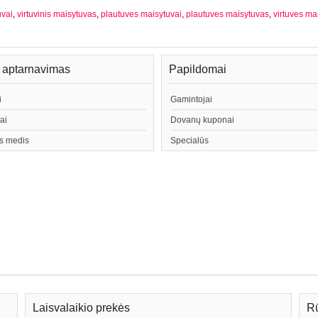
uvai
,
virtuvinis maisytuvas
,
plautuves maisytuvai
,
plautuves maisytuvas
,
virtuves ma
ų aptarnavimas
Papildomai
i
Gamintojai
ai
Dovanų kuponai
s medis
Specialūs
Laisvalaikio prekės
Rū