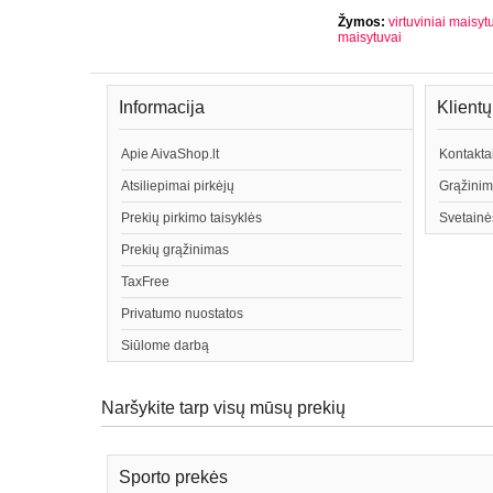
Žymos:
virtuviniai maisyt
maisytuvai
Informacija
Klient
Apie AivaShop.lt
Kontakta
Atsiliepimai pirkėjų
Grąžinim
Prekių pirkimo taisyklės
Svetainė
Prekių grąžinimas
TaxFree
Privatumo nuostatos
Siūlome darbą
Naršykite tarp visų mūsų prekių
Sporto prekės