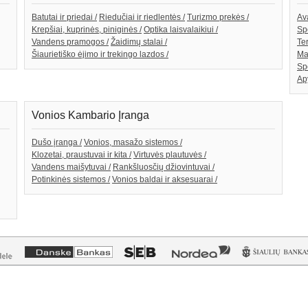
Batutai ir priedai /
Riedučiai ir riedlentės /
Turizmo prekės /
Av
Krepšiai, kuprinės, piniginės /
Optika laisvalaikiui /
Spo
Vandens pramogos /
Žaidimų stalai /
Te
Šiaurietiško ėjimo ir trekingo lazdos /
Ma
Sp
Ap
Vonios Kambario Įranga
Dušo įranga /
Vonios, masažo sistemos /
Klozetai, praustuvai ir kita /
Virtuvės plautuvės /
Vandens maišytuvai /
Rankšluosčių džiovintuvai /
Potinkinės sistemos /
Vonios baldai ir aksesuarai /