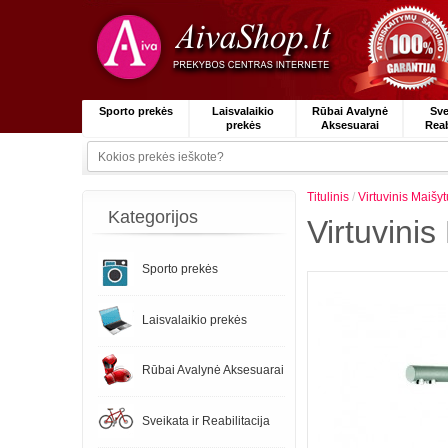
Sporto prekės
Laisvalaikio
Rūbai Avalynė
Sve
prekės
Aksesuarai
Reab
Titulinis
/
Virtuvinis Maiš
Kategorijos
Virtuvini
Sporto prekės
Laisvalaikio prekės
Rūbai Avalynė Aksesuarai
Sveikata ir Reabilitacija