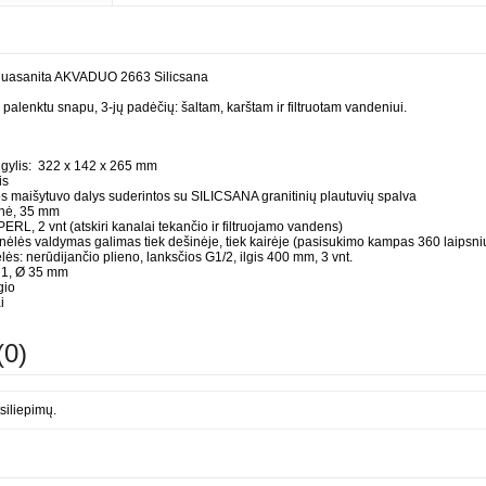
Aquasanita AKVADUO 2663 Silicsana
 palenktu snapu, 3-jų padėčių: šaltam, karštam ir filtruotam vandeniui.
 x gylis: 322 x 142 x 265 mm
is
os maišytuvo dalys suderintos su SILICSANA granitinių plautuvių spalva
inė, 35 mm
ERL, 2 vnt (atskiri kanalai tekančio ir filtruojamo vandens)
ėlės valdymas galimas tiek dešinėje, tiek kairėje (pasisukimo kampas 360 laipsni
ės: nerūdijančio plieno, lanksčios G1/2, ilgis 400 mm, 3 vnt.
: 1, Ø 35 mm
gio
i
(0)
siliepimų.