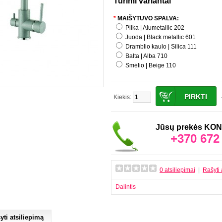
Turimi variantai
*
MAIŠYTUVO SPALVA:
Pilka | Alumetallic 202
Juoda | Black metallic 601
Dramblio kaulo | Silica 111
Balta | Alba 710
Smėlio | Beige 110
Kiekis:
Jūsų prekės K
+370 672
0 atsiliepimai
|
Rašyti 
Dalintis
yti atsiliepimą