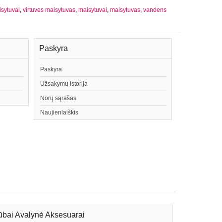
isytuvai
,
virtuves maisytuvas
,
maisytuvai
,
maisytuvas
,
vandens
Paskyra
Paskyra
Užsakymų istorija
Norų sąrašas
Naujienlaiškis
bai Avalynė Aksesuarai