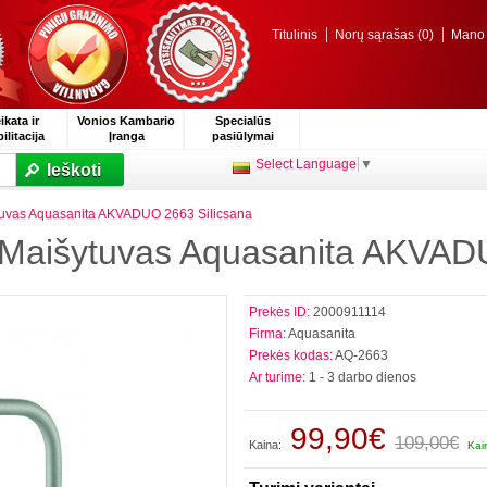
Titulinis
Norų sąrašas (0)
Mano p
ikata ir
Vonios Kambario
Specialūs
ilitacija
Įranga
pasiūlymai
Select Language
▼
Ieškoti
ytuvas Aquasanita AKVADUO 2663 Silicsana
s Maišytuvas Aquasanita AKVAD
Prekės ID:
2000911114
Firma:
Aquasanita
Prekės kodas:
AQ-2663
Ar turime:
1 - 3 darbo dienos
99,90€
109,00€
Kaina:
Kai