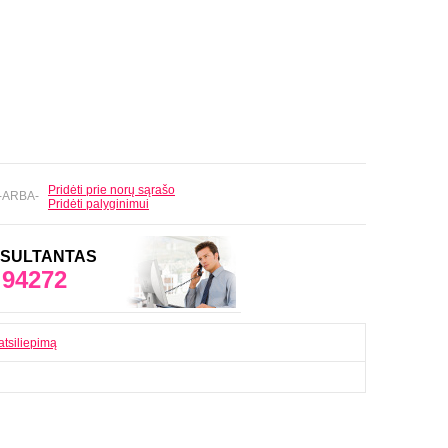
Pridėti prie norų sąrašo
-ARBA-
Pridėti palyginimui
ONSULTANTAS
 94272
atsiliepimą