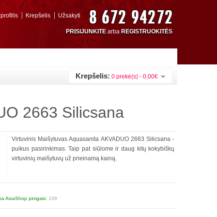
rofilis
Krepšelis
Užsakyti
PRISIJUNKITE
arba
REGISTRUOKITĖS
Krepšelis:
0 prekė(s) - 0,00€
UO 2663 Silicsana
Virtuvinis Maišytuvas Aquasanita AKVADUO 2663 Silicsana -
puikus pasirinkimas. Taip pat siūlome ir daug kitų kokybiškų
virtuvinių maišytuvų už prieinamą kainą.
na AivaShop pinigais:
109