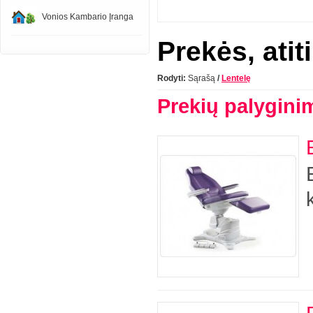
Vonios Kambario Įranga
Prekės, atit
Rodyti:
Sąrašą
/
Lentelę
Prekių palygini