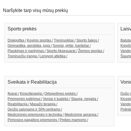
Naršykite tarp visų mūsų prekių
Sporto prekės
Lais
Diskgolfas /
Kovinis sportas /
Treniruokliai /
Sporto šakos /
Batutai
Gimnastika, aerobika, joga /
Svoriai, grifai, hanteliai /
Krepši
Plaukimas ir nardymas /
Sporto Aksesuarai /
Žiemos sportas /
Vande
Treniruočių įranga /
Lengvoji atletika /
Šiaurie
Sveikata ir Reabilitacija
Voni
Įtvarai /
Kineziterapija /
Ortopedines prekės /
Dušo į
Priemonės judėjimui /
Voniai ir tualetui /
Slauga, negalia /
Klozeta
Reabilitacija /
Masažo terapija /
Vanden
Grožio salonams ir SPA centrams /
Potink
Medicininės priemonės ir technika /
Medicininė apranga /
Pirmosios pagalbos priemonės /
Prekės mamoms /