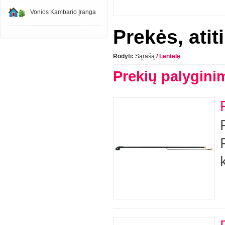
Vonios Kambario Įranga
Prekės, atit
Rodyti:
Sąrašą
/
Lentelę
Prekių palygini