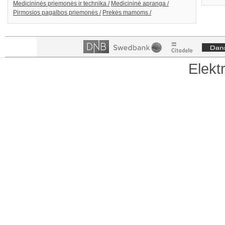
Medicininės priemonės ir technika /
Medicininė apranga /
Pirmosios pagalbos priemonės /
Prekės mamoms /
Elekt