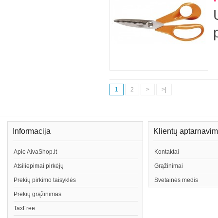
1
2
>
>|
Informacija
Klientų aptarnavi
Apie AivaShop.lt
Kontaktai
Atsiliepimai pirkėjų
Grąžinimai
Prekių pirkimo taisyklės
Svetainės medis
Prekių grąžinimas
TaxFree