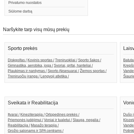
Privatumo nuostatos
Siūlome darbą
Naršykite tarp visų mūsų prekių
Sporto prekės
Lais
Diskgolfas /
Kovinis sportas /
Treniruokliai /
Sporto šakos /
Batutai
Gimnastika, aerobika, joga /
Svoriai, grifai, hanteliai /
Krepši
Plaukimas ir nardymas /
Sporto Aksesuarai /
Žiemos sportas /
Vande
Treniruočių įranga /
Lengvoji atletika /
Šiaurie
Sveikata ir Reabilitacija
Voni
Įtvarai /
Kineziterapija /
Ortopedines prekės /
Dušo į
Priemonės judėjimui /
Voniai ir tualetui /
Slauga, negalia /
Klozeta
Reabilitacija /
Masažo terapija /
Vanden
Grožio salonams ir SPA centrams /
Potink