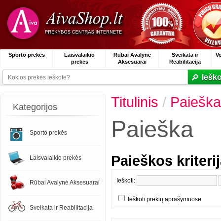
Sporto prekės
Laisvalaikio
Rūbai Avalynė
Sveikata ir
V
prekės
Aksesuarai
Reabilitacija
Ieško
Titulinis
/
Paieška
Kategorijos
Paieška
Sporto prekės
Paieškos kriterij
Laisvalaikio prekės
Ieškoti:
Rūbai Avalynė Aksesuarai
Ieškoti prekių aprašymuose
Sveikata ir Reabilitacija