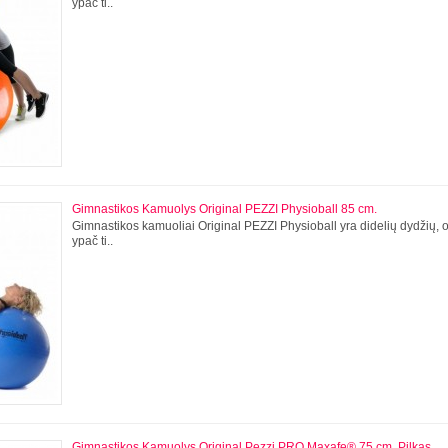
ypač ti..
Gimnastikos Kamuolys Original PEZZI Physioball 85 cm.
Gimnastikos kamuoliai Original PEZZI Physioball yra didelių dydžių,
ypač ti..
Gimnastikos Kamuolys Original Pezzi PRO Maxafe® 75 cm, Pilkas