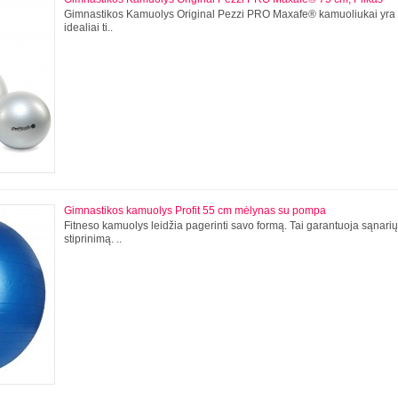
Gimnastikos Kamuolys Original Pezzi PRO Maxafe® kamuoliukai yra y
idealiai ti..
Gimnastikos kamuolys Profit 55 cm mėlynas su pompa
Fitneso kamuolys leidžia pagerinti savo formą. Tai garantuoja sąnari
stiprinimą. ..