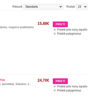
Rikiuoti:
Rodyti:
15,88€
ėjimui, nugaros pratimams
Pridėti prie norų sąrašo
Pridėti palyginimui
hite
24,70€
i, aerobikai, šokiams, s..
Pridėti prie norų sąrašo
Pridėti palyginimui