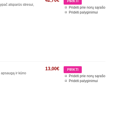
42,70€
pač atsparūs stresui,
Pridėti prie norų sąrašo
Pridėti palyginimui
13,00€
ų apsaugą ir kūno
Pridėti prie norų sąrašo
Pridėti palyginimui