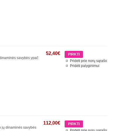
52,40€
o dinaminės savybės ypač
Pridėti prie norų sąrašo
Pridėti palyginimui
112,00€
 o jų dinaminės savybės
Pridėti prie norų sąrašo