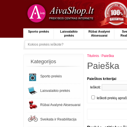
Sporto prekės
Laisvalaikio
Rūbai Avalynė
Sve
prekės
Aksesuarai
Reab
Titulinis
/
Paieška
Kategorijos
Paieška
Sporto prekės
Paieškos kriterijai
Ieškoti:
Laisvalaikio prekės
Ieškoti prekių apr
Rūbai Avalynė Aksesuarai
Sveikata ir Reabilitacija