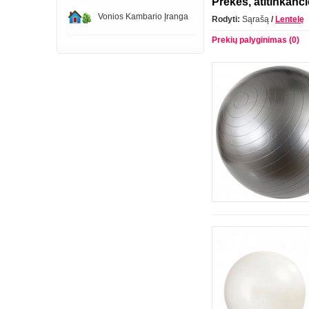
Prekės, atitinkanči
Vonios Kambario Įranga
Rodyti:
Sąrašą
/
Lentelę
Prekių palyginimas (0)