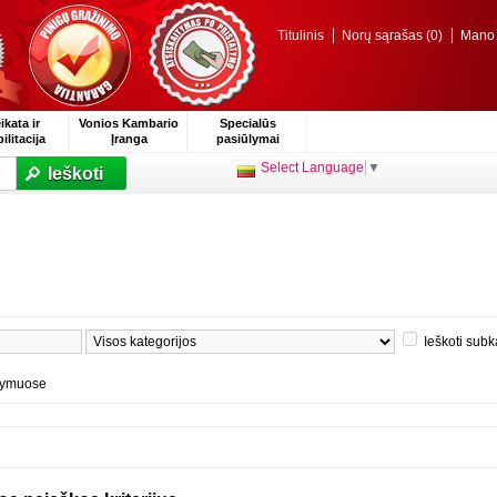
Titulinis
Norų sąrašas (0)
Mano p
ikata ir
Vonios Kambario
Specialūs
ilitacija
Įranga
pasiūlymai
Select Language
▼
Ieškoti
Ieškoti subk
ašymuose