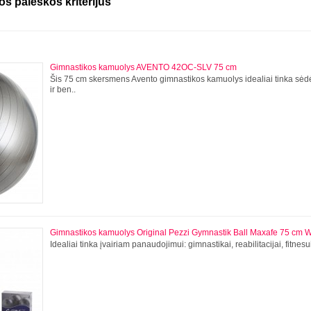
os paieškos kriterijus
Gimnastikos kamuolys AVENTO 42OC-SLV 75 cm
Šis 75 cm skersmens Avento gimnastikos kamuolys idealiai tinka sėd
ir ben..
Gimnastikos kamuolys Original Pezzi Gymnastik Ball Maxafe 75 cm W
Idealiai tinka įvairiam panaudojimui: gimnastikai, reabilitacijai, fitnesu