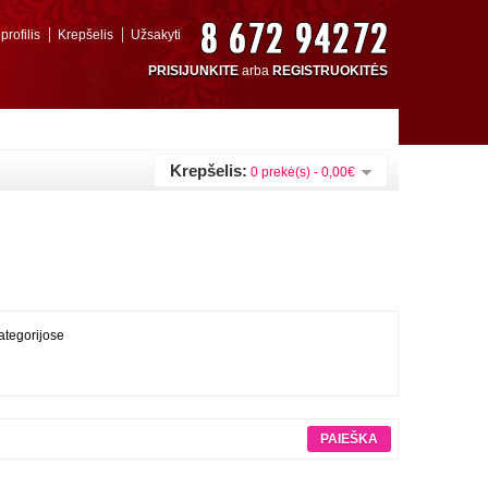
rofilis
Krepšelis
Užsakyti
PRISIJUNKITE
arba
REGISTRUOKITĖS
Krepšelis:
0 prekė(s) - 0,00€
ategorijose