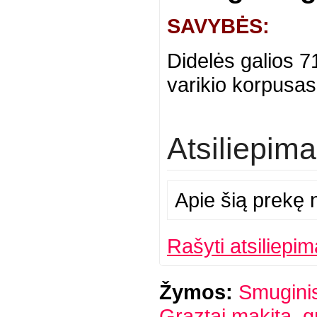
SAVYBĖS:
Didelės galios 7
varikio korpusas
Atsiliepima
Apie šią prekę n
Rašyti atsiliepim
Žymos:
Smugini
Graztai makita
,
g