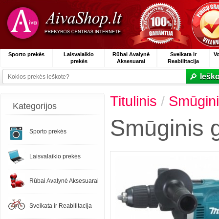
Sporto prekės
Laisvalaikio
Rūbai Avalynė
Sveikata ir
V
prekės
Aksesuarai
Reabilitacija
Ieško
Titulinis
/
Smūgini
Kategorijos
Smūginis 
Sporto prekės
Laisvalaikio prekės
Rūbai Avalynė Aksesuarai
Sveikata ir Reabilitacija