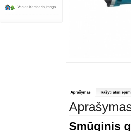
Vonios Kambario Įranga
Aprašymas
Rašyti atsiliepim
Aprašyma
Smūginis g