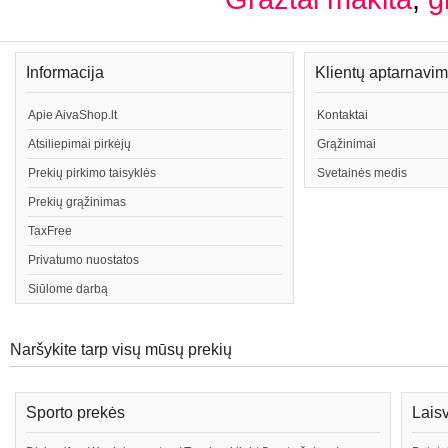
Informacija
Klientų aptarnavi
Apie AivaShop.lt
Kontaktai
Atsiliepimai pirkėjų
Grąžinimai
Prekių pirkimo taisyklės
Svetainės medis
Prekių grąžinimas
TaxFree
Privatumo nuostatos
Siūlome darbą
Naršykite tarp visų mūsų prekių
Sporto prekės
Lais