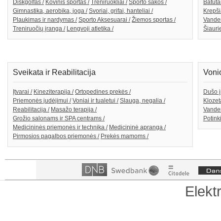
Diskgolfas /
Kovinis sportas /
Treniruokliai /
Sporto šakos /
Batutai
Gimnastika, aerobika, joga /
Svoriai, grifai, hanteliai /
Krepši
Plaukimas ir nardymas /
Sporto Aksesuarai /
Žiemos sportas /
Vande
Treniruočių įranga /
Lengvoji atletika /
Šiaurie
Sveikata ir Reabilitacija
Voni
Įtvarai /
Kineziterapija /
Ortopedines prekės /
Dušo į
Priemonės judėjimui /
Voniai ir tualetui /
Slauga, negalia /
Klozeta
Reabilitacija /
Masažo terapija /
Vanden
Grožio salonams ir SPA centrams /
Potink
Medicininės priemonės ir technika /
Medicininė apranga /
Pirmosios pagalbos priemonės /
Prekės mamoms /
Elekt