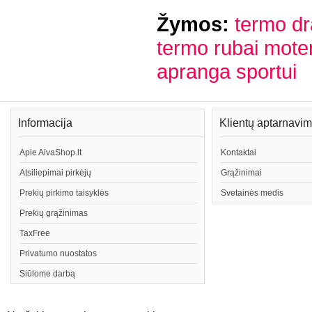
Žymos:
termo dr
termo rubai mote
apranga sportui
Informacija
Klientų aptarnavi
Apie AivaShop.lt
Kontaktai
Atsiliepimai pirkėjų
Grąžinimai
Prekių pirkimo taisyklės
Svetainės medis
Prekių grąžinimas
TaxFree
Privatumo nuostatos
Siūlome darbą