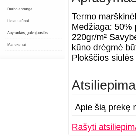
Darbo apranga
Termo marškinėli
Lietaus rūbai
Medžiaga: 50% po
Apyrankės, galvajuostės
220gr/m² Savybės
kūno drėgmė būtu
Manekenai
Plokščios siūlės 
Atsiliepima
Apie šią prekę n
Rašyti atsiliepim