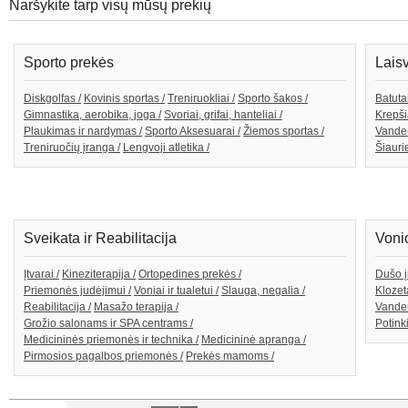
Naršykite tarp visų mūsų prekių
Sporto prekės
Lais
Diskgolfas /
Kovinis sportas /
Treniruokliai /
Sporto šakos /
Batutai
Gimnastika, aerobika, joga /
Svoriai, grifai, hanteliai /
Krepši
Plaukimas ir nardymas /
Sporto Aksesuarai /
Žiemos sportas /
Vande
Treniruočių įranga /
Lengvoji atletika /
Šiaurie
Sveikata ir Reabilitacija
Voni
Įtvarai /
Kineziterapija /
Ortopedines prekės /
Dušo į
Priemonės judėjimui /
Voniai ir tualetui /
Slauga, negalia /
Klozeta
Reabilitacija /
Masažo terapija /
Vanden
Grožio salonams ir SPA centrams /
Potink
Medicininės priemonės ir technika /
Medicininė apranga /
Pirmosios pagalbos priemonės /
Prekės mamoms /