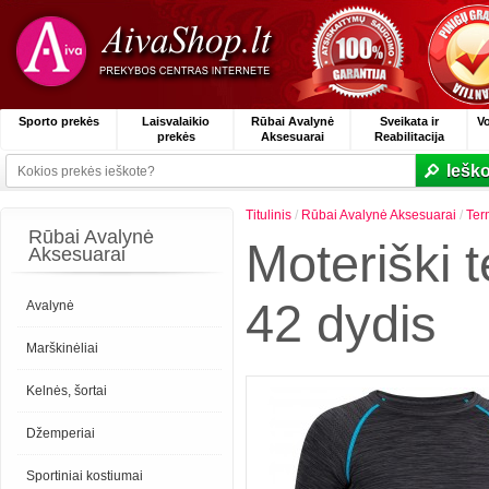
Sporto prekės
Laisvalaikio
Rūbai Avalynė
Sveikata ir
V
prekės
Aksesuarai
Reabilitacija
Ieško
Titulinis
/
Rūbai Avalynė Aksesuarai
/
Ter
Rūbai Avalynė
Moteriški
Aksesuarai
42 dydis
Avalynė
Marškinėliai
Kelnės, šortai
Džemperiai
Sportiniai kostiumai