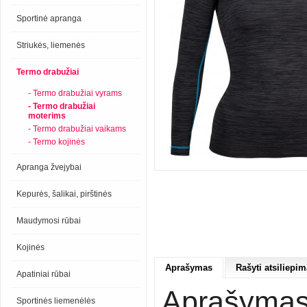
Sportinė apranga
Striukės, liemenės
Termo drabužiai
- Termo drabužiai vyrams
- Termo drabužiai
moterims
- Termo drabužiai vaikams
- Termo kojinės
Apranga žvejybai
Kepurės, šalikai, pirštinės
Maudymosi rūbai
Kojinės
Aprašymas
Rašyti atsiliepim
Apatiniai rūbai
Aprašyma
Sportinės liemenėlės