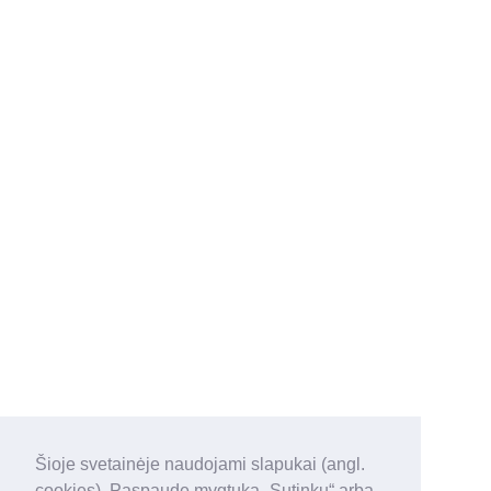
Šioje svetainėje naudojami slapukai (angl.
cookies). Paspaudę mygtuką „Sutinku“ arba