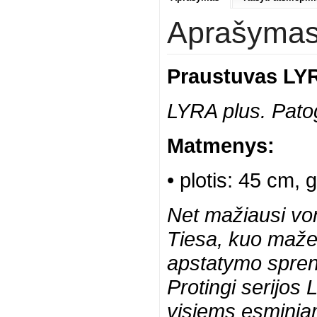
Aprašyma
Praustuvas LY
LYRA plus. Pato
Matmenys:
•
plotis: 45 cm, 
Net mažiausi voni
Tiesa, kuo mažes
apstatymo spre
Protingi serijos
visiems esminiam