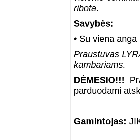
ribota
.
Savybės:
•
Su viena anga 
Praustuvas
LYR
kambariams.
DĖMESIO!!!
Pra
parduodami atsk
Gamintojas:
JI