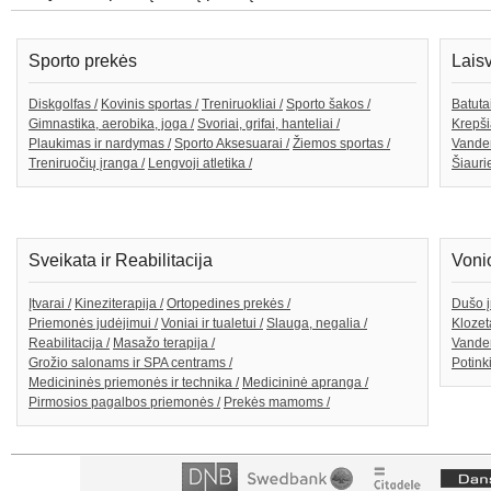
Sporto prekės
Lais
Diskgolfas /
Kovinis sportas /
Treniruokliai /
Sporto šakos /
Batutai
Gimnastika, aerobika, joga /
Svoriai, grifai, hanteliai /
Krepši
Plaukimas ir nardymas /
Sporto Aksesuarai /
Žiemos sportas /
Vande
Treniruočių įranga /
Lengvoji atletika /
Šiaurie
Sveikata ir Reabilitacija
Voni
Įtvarai /
Kineziterapija /
Ortopedines prekės /
Dušo į
Priemonės judėjimui /
Voniai ir tualetui /
Slauga, negalia /
Klozeta
Reabilitacija /
Masažo terapija /
Vanden
Grožio salonams ir SPA centrams /
Potink
Medicininės priemonės ir technika /
Medicininė apranga /
Pirmosios pagalbos priemonės /
Prekės mamoms /