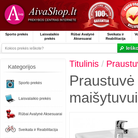
Sporto prekės
Laisvalaikio
Rūbai Avalynė
Sveikata ir
V
prekės
Aksesuarai
Reabilitacija
Ieško
Titulinis
/
Praustu
Kategorijos
Praustuvė
Sporto prekės
maišytuvui
Laisvalaikio prekės
Rūbai Avalynė Aksesuarai
Sveikata ir Reabilitacija