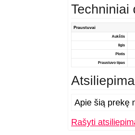
Techninia
Praustuvai
Aukštis
Ilgis
Plotis
Praustuvo tipas
Atsiliepima
Apie šią prekę n
Rašyti atsiliepim