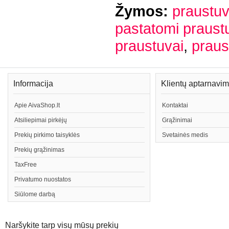
Žymos:
praustuv
pastatomi praust
praustuvai
,
praus
Informacija
Klientų aptarnavi
Apie AivaShop.lt
Kontaktai
Atsiliepimai pirkėjų
Grąžinimai
Prekių pirkimo taisyklės
Svetainės medis
Prekių grąžinimas
TaxFree
Privatumo nuostatos
Siūlome darbą
Naršykite tarp visų mūsų prekių