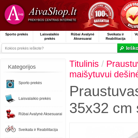
Sporto prekės
Laisvalaikio
Rūbai Avalynė
Sveikata ir
V
prekės
Aksesuarai
Reabilitacija
Ieško
Titulinis
/
Praustu
Kategorijos
maišytuvui dešin
Sporto prekės
Praustuva
Laisvalaikio prekės
35x32 cm s
Rūbai Avalynė Aksesuarai
Sveikata ir Reabilitacija