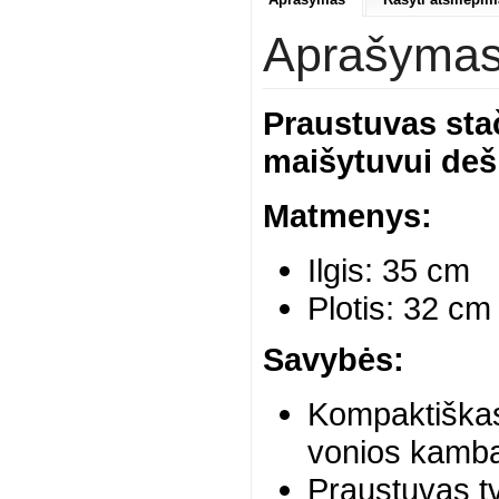
Aprašyma
Praustuvas sta
maišytuvui deš
Matmenys:
Ilgis: 35 cm
Plotis: 32 cm
Savybės:
Kompaktiškas,
vonios kamba
Praustuvas tv