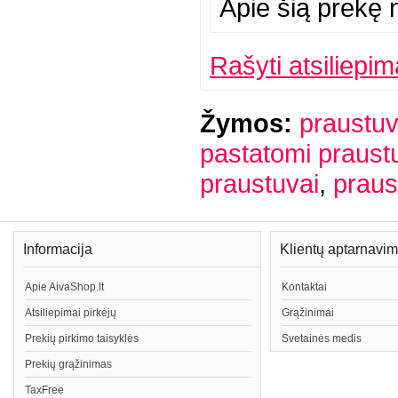
Apie šią prekę n
Rašyti atsiliepim
Žymos:
praustuv
pastatomi praust
praustuvai
,
praus
Informacija
Klientų aptarnavi
Apie AivaShop.lt
Kontaktai
Atsiliepimai pirkėjų
Grąžinimai
Prekių pirkimo taisyklės
Svetainės medis
Prekių grąžinimas
TaxFree