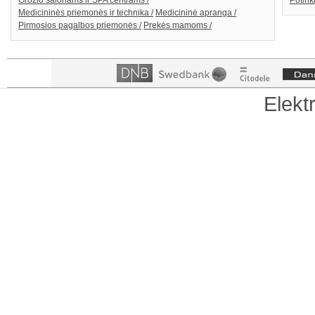
Grožio salonams ir SPA centrams /
Potink
Medicininės priemonės ir technika /
Medicininė apranga /
Pirmosios pagalbos priemonės /
Prekės mamoms /
Elekt