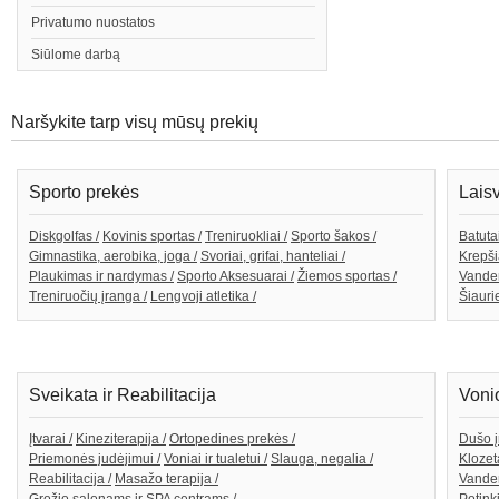
Privatumo nuostatos
Siūlome darbą
Naršykite tarp visų mūsų prekių
Sporto prekės
Lais
Diskgolfas /
Kovinis sportas /
Treniruokliai /
Sporto šakos /
Batutai
Gimnastika, aerobika, joga /
Svoriai, grifai, hanteliai /
Krepši
Plaukimas ir nardymas /
Sporto Aksesuarai /
Žiemos sportas /
Vande
Treniruočių įranga /
Lengvoji atletika /
Šiaurie
Sveikata ir Reabilitacija
Voni
Įtvarai /
Kineziterapija /
Ortopedines prekės /
Dušo į
Priemonės judėjimui /
Voniai ir tualetui /
Slauga, negalia /
Klozeta
Reabilitacija /
Masažo terapija /
Vanden