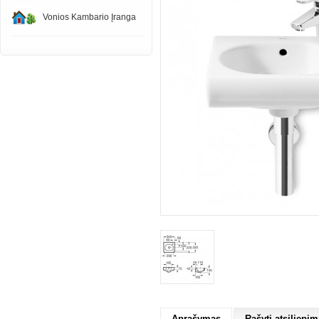
Vonios Kambario Įranga
Aprašymas
Rašyti atsiliepim