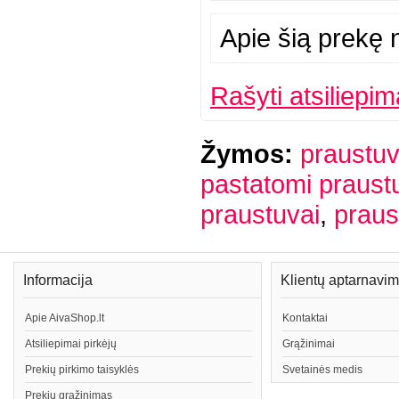
Apie šią prekę n
Rašyti atsiliepim
Žymos:
praustuv
pastatomi praust
praustuvai
,
praus
Informacija
Klientų aptarnavi
Apie AivaShop.lt
Kontaktai
Atsiliepimai pirkėjų
Grąžinimai
Prekių pirkimo taisyklės
Svetainės medis
Prekių grąžinimas