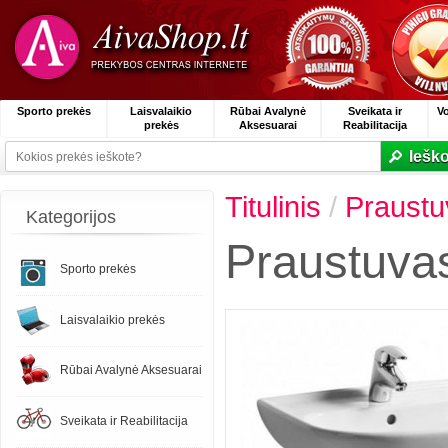
Sporto prekės
Laisvalaikio
Rūbai Avalynė
Sveikata ir
V
prekės
Aksesuarai
Reabilitacija
Ieško
Titulinis
/
Praustu
Kategorijos
Praustuva
Sporto prekės
Laisvalaikio prekės
Rūbai Avalynė Aksesuarai
Sveikata ir Reabilitacija