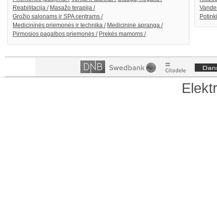
Reabilitacija /
Masažo terapija /
Vanden
Grožio salonams ir SPA centrams /
Potink
Medicininės priemonės ir technika /
Medicininė apranga /
Pirmosios pagalbos priemonės /
Prekės mamoms /
Elekt