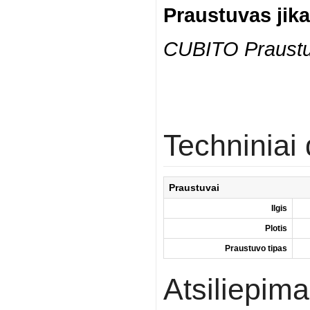
Praustuvas jik
CUBITO Praustuv
Techninia
Praustuvai
Ilgis
Plotis
Praustuvo tipas
Atsiliepima