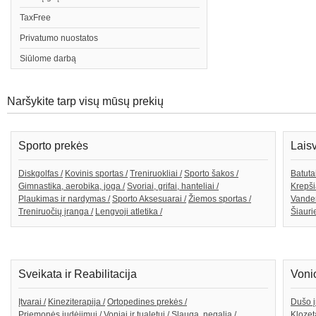
TaxFree
Privatumo nuostatos
Siūlome darbą
Naršykite tarp visų mūsų prekių
Sporto prekės
Lais
Diskgolfas /
Kovinis sportas /
Treniruokliai /
Sporto šakos /
Batutai
Gimnastika, aerobika, joga /
Svoriai, grifai, hanteliai /
Krepši
Plaukimas ir nardymas /
Sporto Aksesuarai /
Žiemos sportas /
Vande
Treniruočių įranga /
Lengvoji atletika /
Šiaurie
Sveikata ir Reabilitacija
Voni
Įtvarai /
Kineziterapija /
Ortopedines prekės /
Dušo į
Priemonės judėjimui /
Voniai ir tualetui /
Slauga, negalia /
Klozeta