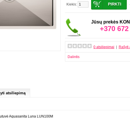
Kiekis:
Jūsų prekės K
+370 672
0 atsiliepimai
|
Rašyti 
Dalintis
yti atsiliepimą
lautuvė Aquasanita Luna LUN100M