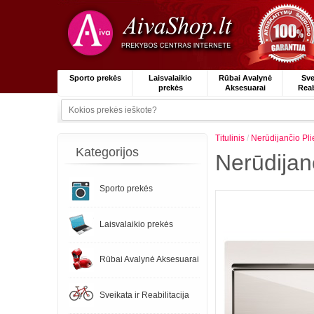
Sporto prekės
Laisvalaikio
Rūbai Avalynė
Sve
prekės
Aksesuarai
Reab
Titulinis
/
Nerūdijančio P
Kategorijos
Nerūdijan
Sporto prekės
Laisvalaikio prekės
Rūbai Avalynė Aksesuarai
Sveikata ir Reabilitacija