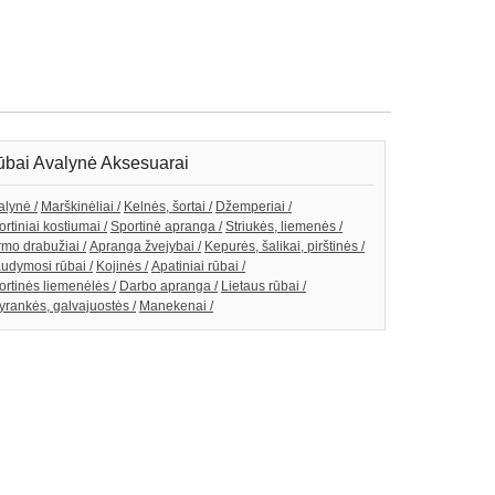
bai Avalynė Aksesuarai
alynė /
Marškinėliai /
Kelnės, šortai /
Džemperiai /
rtiniai kostiumai /
Sportinė apranga /
Striukės, liemenės /
rmo drabužiai /
Apranga žvejybai /
Kepurės, šalikai, pirštinės /
udymosi rūbai /
Kojinės /
Apatiniai rūbai /
ortinės liemenėlės /
Darbo apranga /
Lietaus rūbai /
yrankės, galvajuostės /
Manekenai /