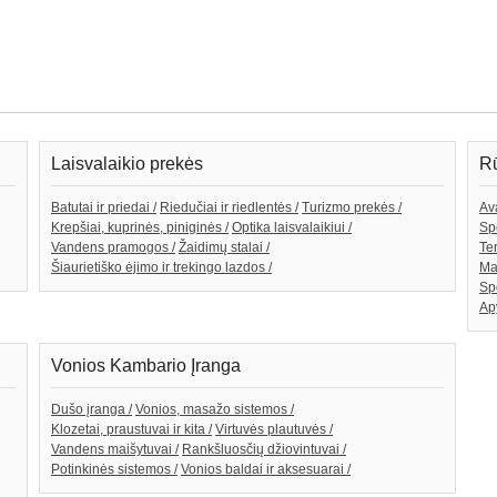
Laisvalaikio prekės
Rū
Batutai ir priedai /
Riedučiai ir riedlentės /
Turizmo prekės /
Av
Krepšiai, kuprinės, piniginės /
Optika laisvalaikiui /
Spo
Vandens pramogos /
Žaidimų stalai /
Te
Šiaurietiško ėjimo ir trekingo lazdos /
Ma
Sp
Ap
Vonios Kambario Įranga
Dušo įranga /
Vonios, masažo sistemos /
Klozetai, praustuvai ir kita /
Virtuvės plautuvės /
Vandens maišytuvai /
Rankšluosčių džiovintuvai /
Potinkinės sistemos /
Vonios baldai ir aksesuarai /