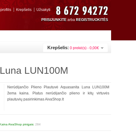
rofilis
Krepšelis
Užsakyti
PRISIJUNKITE
arba
REGISTRUOKITĖS
Krepšelis:
0 prekė(s) - 0,00€
ta Luna LUN100M
Nerūdijančio Plieno Plautuvė Aquasanita Luna LUN100M
žema kaina. Platus nerūdijančio plieno ir kitų virtuvės
plautuvių pasirinkimas AivaShop.lt
Kaina AivaShop pinigais:
284