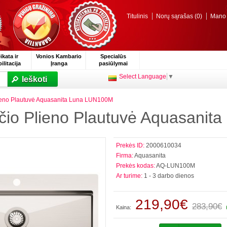
Titulinis
Norų sąrašas (0)
Mano p
ikata ir
Vonios Kambario
Specialūs
ilitacija
Įranga
pasiūlymai
Select Language
▼
Ieškoti
lieno Plautuvė Aquasanita Luna LUN100M
čio Plieno Plautuvė Aquasani
Prekės ID:
2000610034
Firma:
Aquasanita
Prekės kodas:
AQ-LUN100M
Ar turime:
1 - 3 darbo dienos
219,90€
283,90€
Kaina: