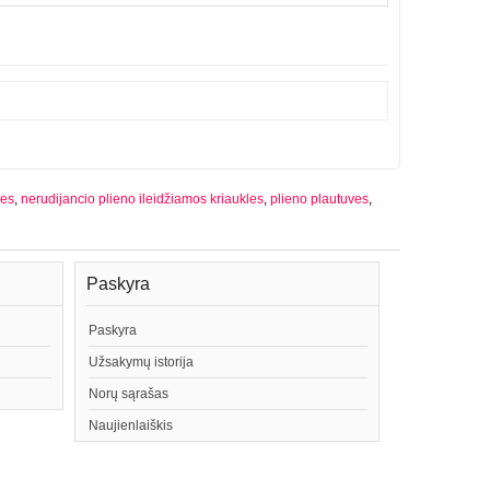
ves
,
nerudijancio plieno ileidžiamos kriaukles
,
plieno plautuves
,
Paskyra
Paskyra
Užsakymų istorija
Norų sąrašas
Naujienlaiškis