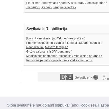
Plaukimas ir nardymas /
Sporto Aksesuarai /
Žiemos sportas /
Treniruočių įranga /
Lengvoji atletika /
Sveikata ir Reabilitacija
Įtvarai /
Kineziterapija /
Ortopedines prekės /
Priemonės judėjimui /
Voniai ir tualetui /
Slauga, negalia /
Reabilitacija /
Masažo terapija /
Grožio salonams ir SPA centrams /
Medicininės priemonės ir technika /
Medicininė apranga /
Pirmosios pagalbos priemonės /
Prekės mamoms /
Šioje svetainėje naudojami slapukai (angl. cookies). Paspa