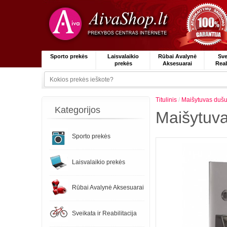
Sporto prekės
Laisvalaikio
Rūbai Avalynė
Sve
prekės
Aksesuarai
Reab
Titulinis
/
Maišytuvas du
Kategorijos
Maišytuv
Sporto prekės
Laisvalaikio prekės
Rūbai Avalynė Aksesuarai
Sveikata ir Reabilitacija