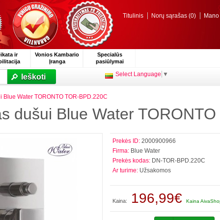
Titulinis
Norų sąrašas (0)
Mano p
ikata ir
Vonios Kambario
Specialūs
ilitacija
Įranga
pasiūlymai
Select Language
▼
Ieškoti
šui Blue Water TORONTO TOR-BPD.220C
as dušui Blue Water TORONT
Prekės ID:
2000900966
Firma:
Blue Water
Prekės kodas:
DN-TOR-BPD.220C
Ar turime:
Užsakomos
196,99€
Kaina:
Kaina AivaShop