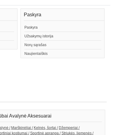
Paskyra
Paskyra
Užsakymų istorija
Norų sąrašas
Naujienlaiškis
bai Avalynė Aksesuarai
alynė /
Marškinėliai /
Kelnės, šortai /
Džemperiai /
rtiniai kostiumai /
Sportinė apranga /
Striukės, liemenės /