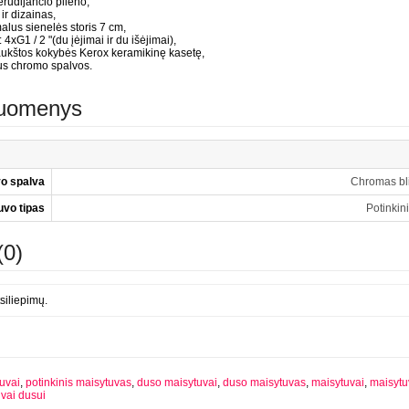
rūdijančio plieno,
ir dizainas,
malus sienelės storis 7 cm,
4xG1 / 2 "(du įėjimai ir du išėjimai),
aukštos kokybės Kerox keramikinę kasetę,
us chromo spalvos.
duomenys
o spalva
Chromas bl
uvo tipas
Potinkini
(0)
siliepimų.
tuvai
,
potinkinis maisytuvas
,
duso maisytuvai
,
duso maisytuvas
,
maisytuvai
,
maisytu
vai dusui