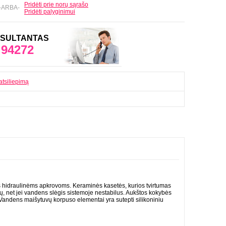
Pridėti prie norų sąrašo
-ARBA-
Pridėti palyginimui
ONSULTANTAS
 94272
atsiliepimą
 hidraulinėms apkrovoms. Keraminės kasetės, kurios tvirtumas
ų, net jei vandens slėgis sistemoje nestabilus. Aukštos kokybės
 Vandens maišytuvų korpuso elementai yra sutepti silikoniniu