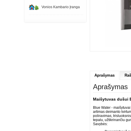
Vonios Kambario Įranga
Aprašymas
Raš
Aprašymas
Maišytuvas dušui
Blue Water - maišytuva
artimas deimanto tvirtum
poliravimas, trisluoksn
tepalu, užtikrinančiu g
Savybės: