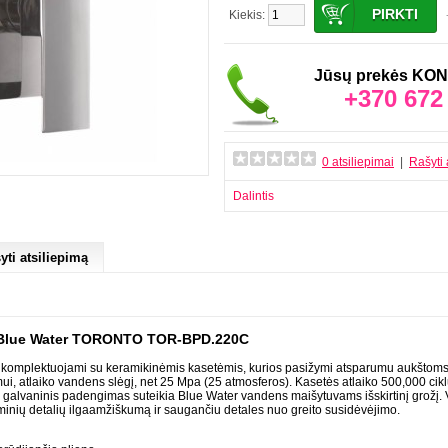
Kiekis:
Jūsų prekės K
+370 672
0 atsiliepimai
|
Rašyti 
Dalintis
yti atsiliepimą
 Blue Water TORONTO TOR-BPD.220C
i komplektuojami su keramikinėmis kasetėmis, kurios pasižymi atsparumu aukštoms
ui, atlaiko vandens slėgį, net 25 Mpa (25 atmosferos). Kasetės atlaiko 500,000 cikl
is galvaninis padengimas suteikia Blue Water vandens maišytuvams išskirtinį grožį.
uminių detalių ilgaamžiškumą ir saugančiu detales nuo greito susidėvėjimo.