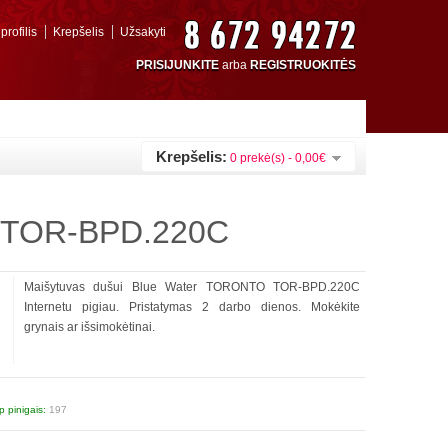
rofilis
Krepšelis
Užsakyti
PRISIJUNKITE
arba
REGISTRUOKITĖS
Krepšelis:
0 prekė(s) - 0,00€
O TOR-BPD.220C
Maišytuvas dušui Blue Water TORONTO TOR-BPD.220C
Internetu pigiau. Pristatymas 2 darbo dienos. Mokėkite
grynais ar išsimokėtinai.
 pinigais:
197