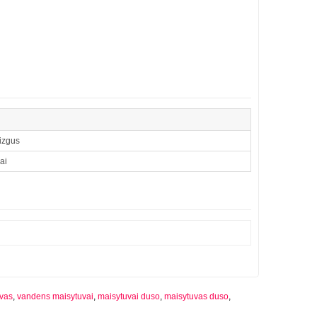
izgus
ai
vas
,
vandens maisytuvai
,
maisytuvai duso
,
maisytuvas duso
,