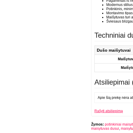
Pagamintas iš ne
Modernus stilius 
Potinkinis, mini
Montavimo tipas: 
Maišytuvas turi 
Šviesaus blizga
Techniniai 
Dušo maišytuvai
Maišytuv
Maišyt
Atsiliepimai 
Apie šią prekę nėra at
Rašyti atsiliepimą
Žymos:
potinkiniai maisy
maisytuvas dusui
,
maisytu