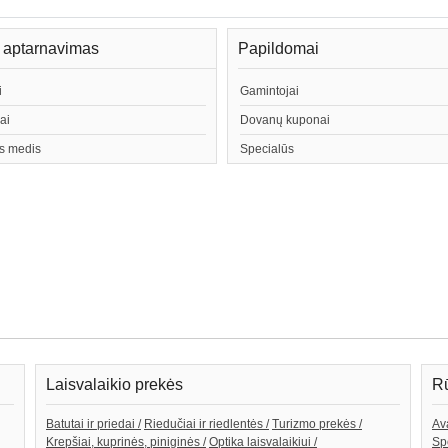
ų aptarnavimas
Papildomai
i
Gamintojai
ai
Dovanų kuponai
s medis
Specialūs
Laisvalaikio prekės
Rū
Batutai ir priedai /
Riedučiai ir riedlentės /
Turizmo prekės /
Av
Krepšiai, kuprinės, piniginės /
Optika laisvalaikiui /
Spo