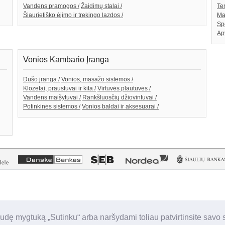
Vandens pramogos /
Žaidimų stalai /
Te
Šiaurietiško ėjimo ir trekingo lazdos /
Ma
Sp
Ap
Vonios Kambario Įranga
Dušo įranga /
Vonios, masažo sistemos /
Klozetai, praustuvai ir kita /
Virtuvės plautuvės /
Vandens maišytuvai /
Rankšluosčių džiovintuvai /
Potinkinės sistemos /
Vonios baldai ir aksesuarai /
udę mygtuką „Sutinku“ arba naršydami toliau patvirtinsite savo 