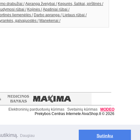
rmo drabužiai /
Apranga žvejybai /
Kepurės, šalikai, pirštinės /
udymosi rūbai /
Kojinės /
Apatiniai rūbai /
ortinės liemenėlės /
Darbo apranga /
Lietaus rūbai /
yrankės, galvajuostės /
Manekenai /
Elektroninių parduotuvių kūrimas
Svetainių kūrimas
MODE
O
Prekybos Centras Internete AivaShop.lt © 2026
sutikimą.
Sutinku
Daugiau