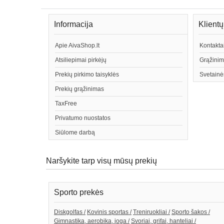
Informacija
Klient
Apie AivaShop.lt
Kontakta
Atsiliepimai pirkėjų
Grąžinim
Prekių pirkimo taisyklės
Svetainė
Prekių grąžinimas
TaxFree
Privatumo nuostatos
Siūlome darbą
Naršykite tarp visų mūsų prekių
Sporto prekės
Diskgolfas /
Kovinis sportas /
Treniruokliai /
Sporto šakos /
Gimnastika, aerobika, joga /
Svoriai, grifai, hanteliai /