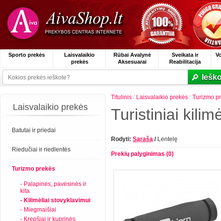
Sporto prekės
Laisvalaikio
Rūbai Avalynė
Sveikata ir
V
prekės
Aksesuarai
Reabilitacija
Ieško
Titulinis
/
Laisvalaikio prekės
/
Turizmo p
Laisvalaikio prekės
Turistiniai kilimė
Batutai ir priedai
Rodyti:
Sąrašą
/
Lentelę
Riedučiai ir riedlentės
Prekių palyginimas (0)
Turizmo prekės
- Palapinės, pavėsinės ir
kita
- Kilimėliai stovyklavimui
- Miegmaišiai
- Krepšiai ir kuprinės