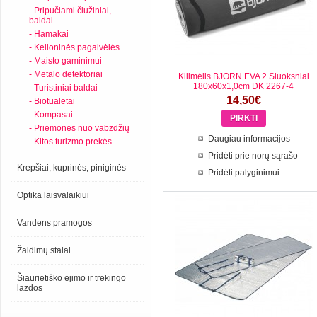
- Pripučiami čiužiniai,
baldai
- Hamakai
- Kelioninės pagalvėlės
- Maisto gaminimui
- Metalo detektoriai
Kilimėlis BJORN EVA 2 Sluoksniai
180x60x1,0cm DK 2267-4
- Turistiniai baldai
14,50€
- Biotualetai
- Kompasai
- Priemonės nuo vabzdžių
Daugiau informacijos
- Kitos turizmo prekės
Pridėti prie norų sąrašo
Krepšiai, kuprinės, piniginės
Pridėti palyginimui
Optika laisvalaikiui
Vandens pramogos
Žaidimų stalai
Šiaurietiško ėjimo ir trekingo
lazdos