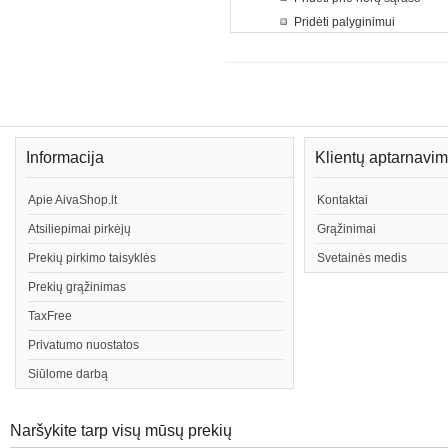
Pridėti palyginimui
Informacija
Klientų aptarnavi
Apie AivaShop.lt
Kontaktai
Atsiliepimai pirkėjų
Grąžinimai
Prekių pirkimo taisyklės
Svetainės medis
Prekių grąžinimas
TaxFree
Privatumo nuostatos
Siūlome darbą
Naršykite tarp visų mūsų prekių