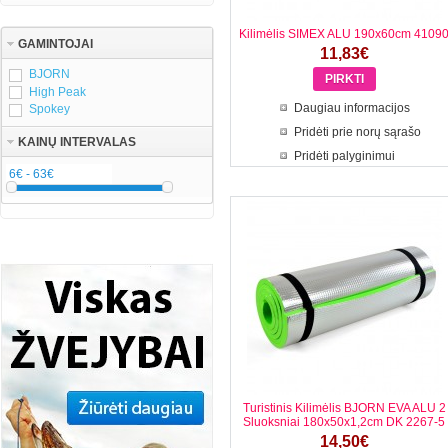
Kilimėlis SIMEX ALU 190x60cm 4109
GAMINTOJAI
11,83€
BJORN
High Peak
Daugiau informacijos
Spokey
Pridėti prie norų sąrašo
KAINŲ INTERVALAS
Pridėti palyginimui
Turistinis Kilimėlis BJORN EVA ALU 2
Sluoksniai 180x50x1,2cm DK 2267-5
14,50€