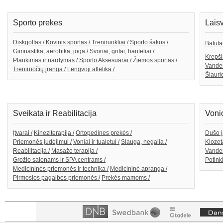
Sporto prekės
Lais
Diskgolfas /
Kovinis sportas /
Treniruokliai /
Sporto šakos /
Batutai
Gimnastika, aerobika, joga /
Svoriai, grifai, hanteliai /
Krepši
Plaukimas ir nardymas /
Sporto Aksesuarai /
Žiemos sportas /
Vande
Treniruočių įranga /
Lengvoji atletika /
Šiaurie
Sveikata ir Reabilitacija
Voni
Įtvarai /
Kineziterapija /
Ortopedines prekės /
Dušo į
Priemonės judėjimui /
Voniai ir tualetui /
Slauga, negalia /
Klozeta
Reabilitacija /
Masažo terapija /
Vanden
Grožio salonams ir SPA centrams /
Potink
Medicininės priemonės ir technika /
Medicininė apranga /
Pirmosios pagalbos priemonės /
Prekės mamoms /