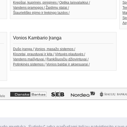
Krepšiai, kuprinės, piniginės /
Optika laisvalaikiui /
Spo
Vandens pramogos /
Žaidimų stalai /
Te
Šiaurietiško ėjimo ir trekingo lazdos /
Ma
Sp
Ap
Vonios Kambario Įranga
Dušo įranga /
Vonios, masažo sistemos /
Klozetai, praustuvai ir kita /
Virtuvės plautuvės /
Vandens maišytuvai /
Rankšluosčių džiovintuvai /
Potinkinės sistemos /
Vonios baldai ir aksesuarai /
udę mygtuką „Sutinku“ arba naršydami toliau patvirtinsite savo 