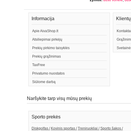
Žymos:
dušo vonelė
,
duš
Informacija
Klient
Apie AivaShop.lt
Kontakta
Atsiliepimai pirkėjų
Grąžinim
Prekių pirkimo taisyklės
Svetainė
Prekių grąžinimas
TaxFree
Privatumo nuostatos
Siūlome darbą
Naršykite tarp visų mūsų prekių
Sporto prekės
Diskgolfas /
Kovinis sportas /
Treniruokliai /
Sporto šakos /