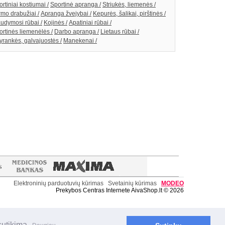
rtiniai kostiumai /
Sportinė apranga /
Striukės, liemenės /
rmo drabužiai /
Apranga žvejybai /
Kepurės, šalikai, pirštinės /
udymosi rūbai /
Kojinės /
Apatiniai rūbai /
ortinės liemenėlės /
Darbo apranga /
Lietaus rūbai /
yrankės, galvajuostės /
Manekenai /
Elektroninių parduotuvių kūrimas
Svetainių kūrimas
MODE
O
Prekybos Centras Internete AivaShop.lt © 2026
sutikimą.