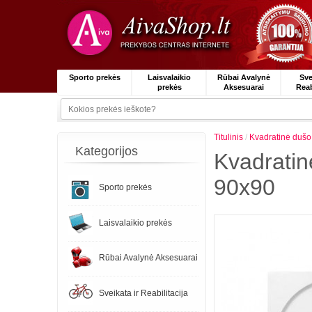
Sporto prekės
Laisvalaikio
Rūbai Avalynė
Sve
prekės
Aksesuarai
Reab
Titulinis
/
Kvadratinė dušo
Kategorijos
Kvadratin
90x90
Sporto prekės
Laisvalaikio prekės
Rūbai Avalynė Aksesuarai
Sveikata ir Reabilitacija