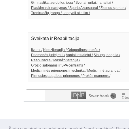
Gimnastika, aerobika, joga /
Svoriai, grifai, hanteliai /
Plaukimas ir nardymas /
Sporto Aksesuarai /
Žiemos sportas /
Treniruočių įranga /
Lengvoji atletika /
Sveikata ir Reabilitacija
Įtvarai /
Kineziterapija /
Ortopedines prekės /
Priemonės judėjimui /
Voniai ir tualetui /
Slauga, negalia /
Reabilitacija /
Masažo terapija /
Grožio salonams ir SPA centrams /
Medicininės priemonės ir technika /
Medicininė apranga /
Pirmosios pagalbos priemonės /
Prekės mamoms /
Šioje svetainėje naudojami slapukai (angl. cookies). Paspa