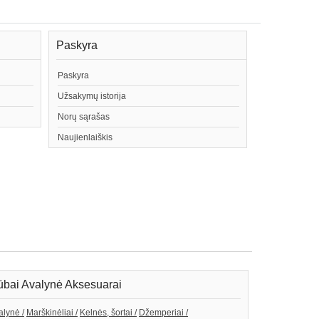
Paskyra
Paskyra
Užsakymų istorija
Norų sąrašas
Naujienlaiškis
bai Avalynė Aksesuarai
alynė /
Marškinėliai /
Kelnės, šortai /
Džemperiai /