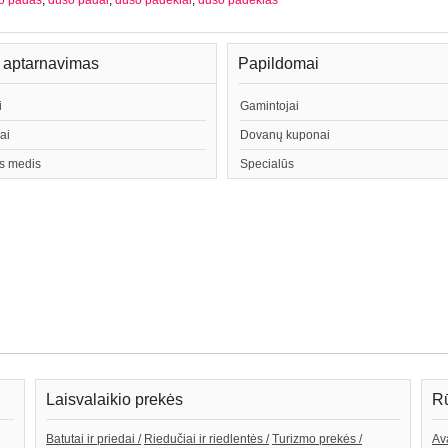
o padas
,
dušo padai
,
dušo padėklai
,
dušo padėklas
ų aptarnavimas
Papildomai
i
Gamintojai
ai
Dovanų kuponai
s medis
Specialūs
Laisvalaikio prekės
Rū
Batutai ir priedai /
Riedučiai ir riedlentės /
Turizmo prekės /
Av