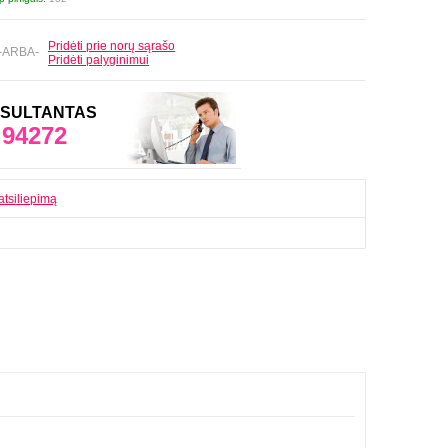
Pridėti prie norų sąrašo
-ARBA-
Pridėti palyginimui
ONSULTANTAS
 94272
atsiliepimą