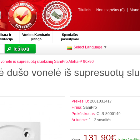
Titulinis
Norų sąrašas (0)
Mano p
ikata ir
Vonios Kambario
Specialūs
ilitacija
Įranga
pasiūlymai
Select Language
▼
Ieškoti
 vonelė iš supresuotų sluoksnių SaniPro Aloha-P 90x90
ė dušo vonelė iš supresuotų sl
Prekės ID:
2001031417
Firma:
SaniPro
Prekės kodas:
CLS-8000149
Ar turime:
1 - 2 savaitės
131,90€
Kaina:
Kaina AivaShop