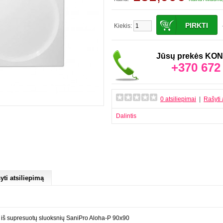
Kiekis:
Jūsų prekės K
+370 672
0 atsiliepimai
|
Rašyti 
Dalintis
yti atsiliepimą
 iš supresuotų sluoksnių SaniPro Aloha-P 90x90