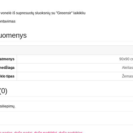
vonelė iš supresuotų sluoksnių su "Greensir" laikikliu
montavimas
duomenys
matmenys
90x90 c
medžiaga
Akrilas
klo tipas
Žemas
(0)
siliepimų.