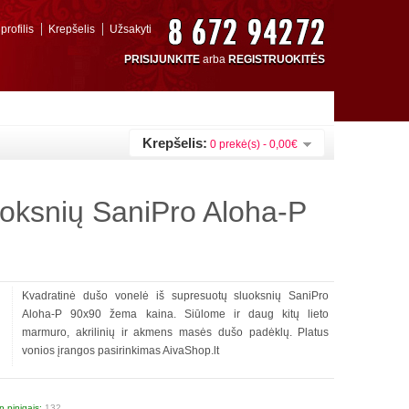
rofilis
Krepšelis
Užsakyti
PRISIJUNKITE
arba
REGISTRUOKITĖS
Krepšelis:
0 prekė(s) - 0,00€
uoksnių SaniPro Aloha-P
Kvadratinė dušo vonelė iš supresuotų sluoksnių SaniPro
Aloha-P 90x90 žema kaina. Siūlome ir daug kitų lieto
marmuro, akrilinių ir akmens masės dušo padėklų. Platus
vonios įrangos pasirinkimas AivaShop.lt
 pinigais:
132