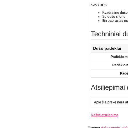
SAVYBĖS:
Kvadratinė dušo 
Su dušo sifonu
Itin paprastas 
Techniniai 
Dušo padėklai
Padėklo 
Padėklo 
Padė
Atsiliepimai 
Apie šią prekę nėra at
Rašyti atsiliepimą