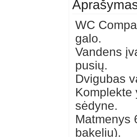
Aprašyma
WC Compact
galo.
Vandens įv
pusių.
Dvigubas v
Komplekte y
sėdyne.
Matmenys 62
bakeliu).