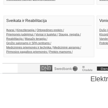
Sveikata ir Reabilitacija
Voni
Įtvarai /
Kineziterapija /
Ortopedines prekės /
Dušo į
Priemonės judėjimui /
Voniai ir tualetui /
Slauga, negalia /
Klozeta
Reabilitacija /
Masažo terapija /
Vanden
Grožio salonams ir SPA centrams /
Potink
Medicininės priemonės ir technika /
Medicininė apranga /
Pirmosios pagalbos priemonės /
Prekės mamoms /
Elekt