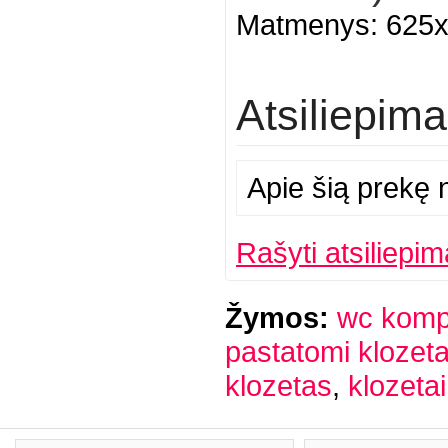
Matmenys: 625
Atsiliepima
Apie šią prekę n
Rašyti atsiliepim
Žymos:
wc komp
pastatomi klozeta
klozetas
,
klozetai