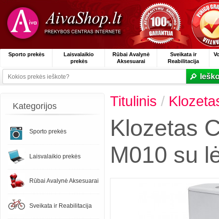
Sporto prekės
Laisvalaikio
Rūbai Avalynė
Sveikata ir
V
prekės
Aksesuarai
Reabilitacija
Ieško
Titulinis
/
Klozeta
Kategorijos
Klozetas 
Sporto prekės
M010 su lė
Laisvalaikio prekės
Rūbai Avalynė Aksesuarai
Sveikata ir Reabilitacija