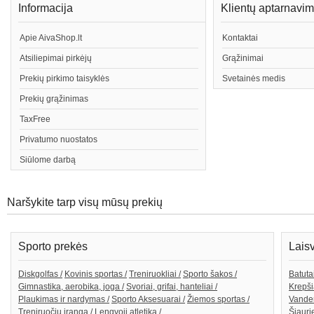
Informacija
Klientų aptarnavi
Apie AivaShop.lt
Kontaktai
Atsiliepimai pirkėjų
Grąžinimai
Prekių pirkimo taisyklės
Svetainės medis
Prekių grąžinimas
TaxFree
Privatumo nuostatos
Siūlome darbą
Naršykite tarp visų mūsų prekių
Sporto prekės
Lais
Diskgolfas /
Kovinis sportas /
Treniruokliai /
Sporto šakos /
Batutai
Gimnastika, aerobika, joga /
Svoriai, grifai, hanteliai /
Krepši
Plaukimas ir nardymas /
Sporto Aksesuarai /
Žiemos sportas /
Vande
Treniruočių įranga /
Lengvoji atletika /
Šiaurie