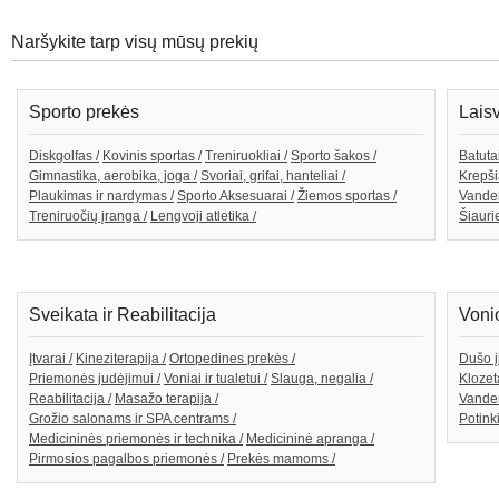
Naršykite tarp visų mūsų prekių
Sporto prekės
Lais
Diskgolfas /
Kovinis sportas /
Treniruokliai /
Sporto šakos /
Batutai
Gimnastika, aerobika, joga /
Svoriai, grifai, hanteliai /
Krepši
Plaukimas ir nardymas /
Sporto Aksesuarai /
Žiemos sportas /
Vande
Treniruočių įranga /
Lengvoji atletika /
Šiaurie
Sveikata ir Reabilitacija
Voni
Įtvarai /
Kineziterapija /
Ortopedines prekės /
Dušo į
Priemonės judėjimui /
Voniai ir tualetui /
Slauga, negalia /
Klozeta
Reabilitacija /
Masažo terapija /
Vanden
Grožio salonams ir SPA centrams /
Potink
Medicininės priemonės ir technika /
Medicininė apranga /
Pirmosios pagalbos priemonės /
Prekės mamoms /