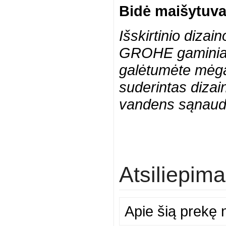
Bidė maišytuv
Išskirtinio diza
GROHE gaminiai 
galėtumėte mėga
suderintas dizai
vandens sąnaud
Atsiliepima
Apie šią prekę n