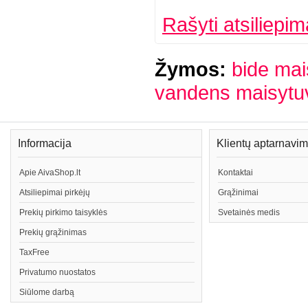
Rašyti atsiliepim
Žymos:
bide mai
vandens maisytu
Informacija
Klientų aptarnavi
Apie AivaShop.lt
Kontaktai
Atsiliepimai pirkėjų
Grąžinimai
Prekių pirkimo taisyklės
Svetainės medis
Prekių grąžinimas
TaxFree
Privatumo nuostatos
Siūlome darbą