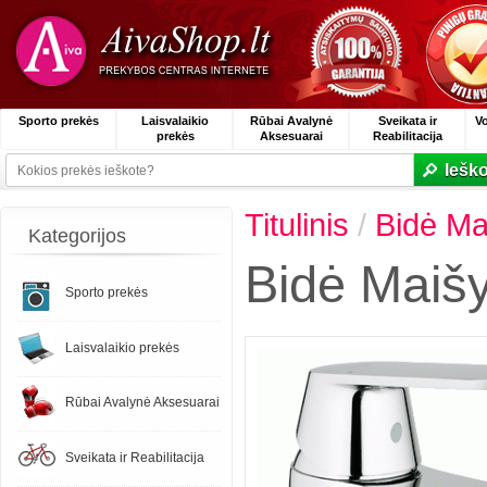
Sporto prekės
Laisvalaikio
Rūbai Avalynė
Sveikata ir
V
prekės
Aksesuarai
Reabilitacija
Ieško
Titulinis
/
Bidė Ma
Kategorijos
Bidė Maiš
Sporto prekės
Laisvalaikio prekės
Rūbai Avalynė Aksesuarai
Sveikata ir Reabilitacija