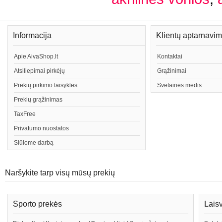
Informacija
Klientų aptarnavi
Apie AivaShop.lt
Kontaktai
Atsiliepimai pirkėjų
Grąžinimai
Prekių pirkimo taisyklės
Svetainės medis
Prekių grąžinimas
TaxFree
Privatumo nuostatos
Siūlome darbą
Naršykite tarp visų mūsų prekių
Sporto prekės
Lais