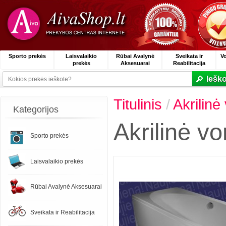
Sporto prekės
Laisvalaikio
Rūbai Avalynė
Sveikata ir
V
prekės
Aksesuarai
Reabilitacija
Ieško
Titulinis
/
Akrilin
Kategorijos
Akrilinė v
Sporto prekės
Laisvalaikio prekės
Rūbai Avalynė Aksesuarai
Sveikata ir Reabilitacija