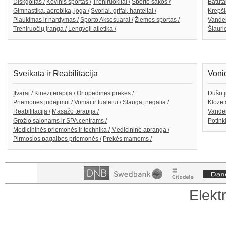
Diskgolfas /
Kovinis sportas /
Treniruokliai /
Sporto šakos /
Batutai
Gimnastika, aerobika, joga /
Svoriai, grifai, hanteliai /
Krepši
Plaukimas ir nardymas /
Sporto Aksesuarai /
Žiemos sportas /
Vande
Treniruočių įranga /
Lengvoji atletika /
Šiaurie
Sveikata ir Reabilitacija
Voni
Įtvarai /
Kineziterapija /
Ortopedines prekės /
Dušo į
Priemonės judėjimui /
Voniai ir tualetui /
Slauga, negalia /
Klozeta
Reabilitacija /
Masažo terapija /
Vanden
Grožio salonams ir SPA centrams /
Potink
Medicininės priemonės ir technika /
Medicininė apranga /
Pirmosios pagalbos priemonės /
Prekės mamoms /
Elekt