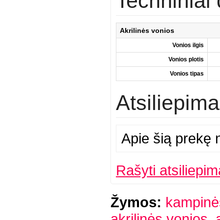
Techninia
Akrilinės vonios
Vonios ilgis
Vonios plotis
Vonios tipas
Atsiliepima
Apie šią prekę n
Rašyti atsiliepim
Žymos:
kampinės
akrilinės vonios
,