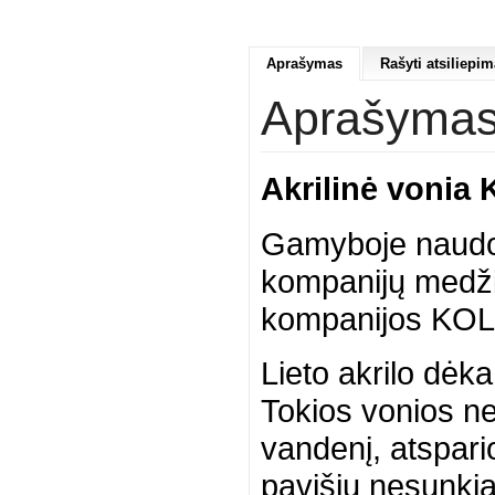
Aprašymas
Rašyti atsiliepim
Aprašyma
Akrilinė vonia
Gamyboje naudoj
kompanijų medžia
kompanijos KO
Lieto akrilo dėka
Tokios vonios ner
vandenį, atspar
pavišių nesunkiai