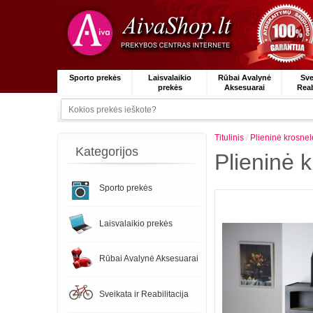
Sporto prekės
Laisvalaikio
Rūbai Avalynė
Sve
prekės
Aksesuarai
Reab
Titulinis
/
Plieninė krosne
Kategorijos
Plieninė 
Sporto prekės
Laisvalaikio prekės
Rūbai Avalynė Aksesuarai
Sveikata ir Reabilitacija