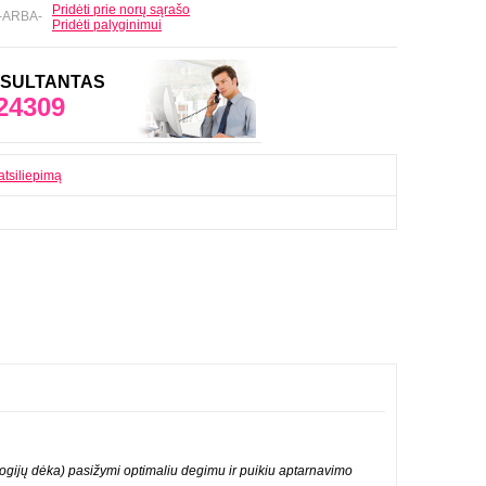
Pridėti prie norų sąrašo
-ARBA-
Pridėti palyginimui
ONSULTANTAS
24309
atsiliepimą
ogijų dėka) pasižymi optimaliu degimu ir puikiu aptarnavimo