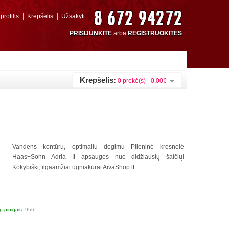
rofilis
Krepšelis
Užsakyti
PRISIJUNKITE
arba
REGISTRUOKITĖS
Krepšelis:
0 prekė(s) - 0,00€
Vandens kontūru, optimaliu degimu Plieninė krosnelė
Haas+Sohn Adria II apsaugos nuo didžiausių šalčių!
Kokybiški, ilgaamžiai ugniakurai AivaShop.lt
 pinigais:
956