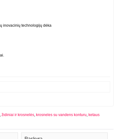
ų inovacinių technologijų dėka
ai.
,
židiniai ir krosnelės
,
krosneles su vandens konturu
,
ketaus
Paskyra