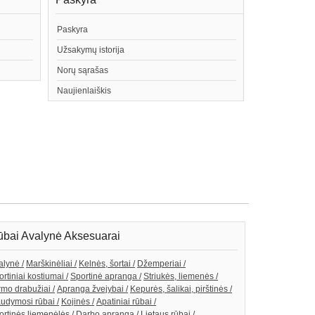
Paskyra
Užsakymų istorija
Norų sąrašas
Naujienlaiškis
bai Avalynė Aksesuarai
alynė /
Marškinėliai /
Kelnės, šortai /
Džemperiai /
rtiniai kostiumai /
Sportinė apranga /
Striukės, liemenės /
rmo drabužiai /
Apranga žvejybai /
Kepurės, šalikai, pirštinės /
udymosi rūbai /
Kojinės /
Apatiniai rūbai /
ortinės liemenėlės /
Darbo apranga /
Lietaus rūbai /