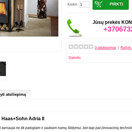
Kiekis:
Jūsų prekės K
+370673
0 atsiliepimai
|
Rašyti 
Dalintis
yti atsiliepimą
ė Haas+Sohn Adria II
nauja ne tik patogiam ir jaukiam namų šildymui, bet taip pat (inovacinių technol