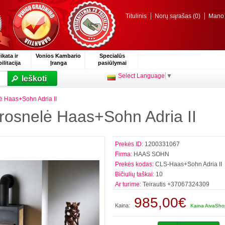
Titulinis
Norų sąrašas (0)
Mano p
ikata ir
Vonios Kambario
Specialūs
ilitacija
Įranga
pasiūlymai
Select Language
▼
Ieškoti
lė Haas+Sohn Adria II
krosnelė Haas+Sohn Adria II
Prekės ID:
1200331067
Firma:
HAAS SOHN
Prekės kodas:
CLS-Haas+Sohn Adria II
Bičiulių taškai:
10
Ar turime:
Teirautis +37067324309
985,00€
Kaina:
Kaina AivaShop