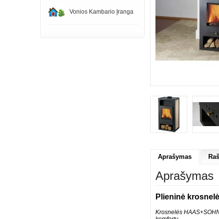
Vonios Kambario Įranga
Aprašymas
Raš
Aprašymas
Plieninė krosnel
Krosnelės HAAS+SOHN tar