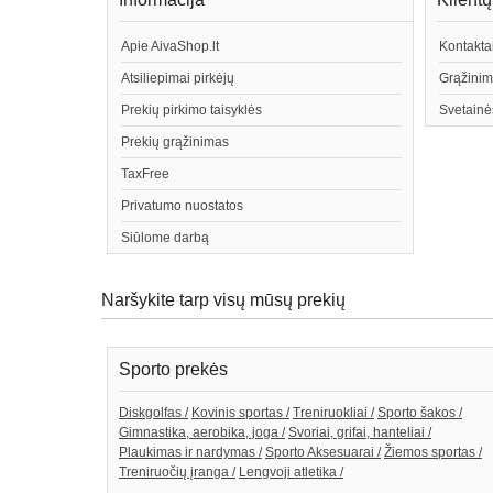
Apie AivaShop.lt
Kontakta
Atsiliepimai pirkėjų
Grąžinim
Prekių pirkimo taisyklės
Svetainė
Prekių grąžinimas
TaxFree
Privatumo nuostatos
Siūlome darbą
Naršykite tarp visų mūsų prekių
Sporto prekės
Diskgolfas /
Kovinis sportas /
Treniruokliai /
Sporto šakos /
Gimnastika, aerobika, joga /
Svoriai, grifai, hanteliai /
Plaukimas ir nardymas /
Sporto Aksesuarai /
Žiemos sportas /
Treniruočių įranga /
Lengvoji atletika /