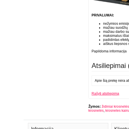
PRIVALUMAI:
nežymios emisij
mažiau suodžių
mažiau darbo s
maksimalus išla
padidintas efek
aiškus liepsnos v
Papildoma informacija N
Atsiliepimai 
Apie šią prekę nėra at
Rašyti atsiliepimą
Žymos:
židiniai krosnelės
krosnelės
,
krosneles kain
Informacija
Klient