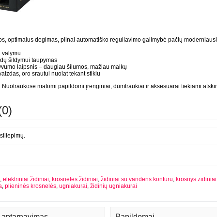
os, optimalus degimas, pilnai automatiško reguliavimo galimybė pačių moderniausi
u valymu
idų šildymui taupymas
tyvumo laipsnis – daugiau šilumos, mažiau malkų
aizdas, oro srautui nuolat tekant stiklu
uotraukose matomi papildomi įrenginiai, dūmtraukiai ir aksesuarai tiekiami atskir
(0)
siliepimų.
,
elektriniai židiniai
,
krosnelės židiniai
,
židiniai su vandens kontūru
,
krosnys zidiniai
a
,
plieninės krosnelės
,
ugniakurai
,
židinių ugniakurai
ų aptarnavimas
Papildomai