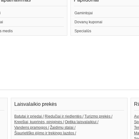
i
Gamintojai
ai
Dovanų kuponai
s medis
Specialūs
Laisvalaikio prekės
Rū
Batutai ir priedai /
Riedučiai ir riedlentės /
Turizmo prekės /
Av
Krepšiai, kuprinės, piniginės /
Optika laisvalaikiui /
Spo
Vandens pramogos /
Žaidimų stalai /
Te
Šiaurietiško ėjimo ir trekingo lazdos /
Ma
Sp