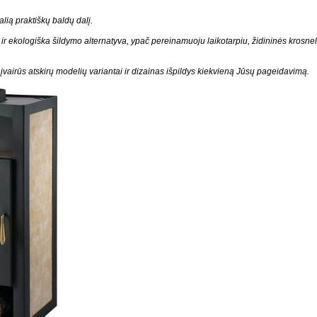
lią praktiškų baldų dalį.
ir ekologiška šildymo alternatyva, ypač pereinamuoju laikotarpiu, židininės krosnel
 įvairūs atskirų modelių variantai ir dizainas išpildys kiekvieną Jūsų pageidavimą.