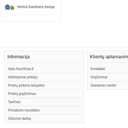
Vonios Kambario Įranga
Informacija
Klientų aptarnavi
Apie AivaShop.lt
Kontaktai
Atsiliepimai pirkėjų
Grąžinimai
Prekių pirkimo taisyklės
Svetainės medis
Prekių grąžinimas
TaxFree
Privatumo nuostatos
Siūlome darbą