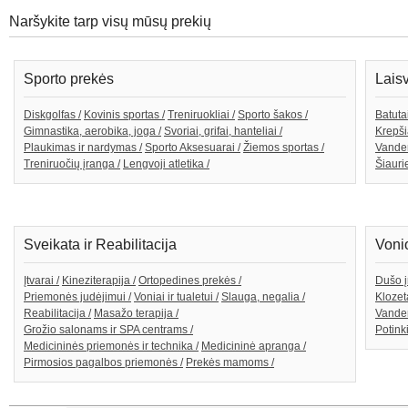
Naršykite tarp visų mūsų prekių
Sporto prekės
Lais
Diskgolfas /
Kovinis sportas /
Treniruokliai /
Sporto šakos /
Batutai
Gimnastika, aerobika, joga /
Svoriai, grifai, hanteliai /
Krepši
Plaukimas ir nardymas /
Sporto Aksesuarai /
Žiemos sportas /
Vande
Treniruočių įranga /
Lengvoji atletika /
Šiaurie
Sveikata ir Reabilitacija
Voni
Įtvarai /
Kineziterapija /
Ortopedines prekės /
Dušo į
Priemonės judėjimui /
Voniai ir tualetui /
Slauga, negalia /
Klozeta
Reabilitacija /
Masažo terapija /
Vanden
Grožio salonams ir SPA centrams /
Potink
Medicininės priemonės ir technika /
Medicininė apranga /
Pirmosios pagalbos priemonės /
Prekės mamoms /