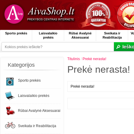
Sporto prekės
Laisvalaikio
Rūbai Avalynė
Sveikata ir
V
prekės
Aksesuarai
Reabilitacija
Ieško
Titulinis
/
Prekė nerasta!
Kategorijos
Prekė nerasta!
Sporto prekės
Prekė nerasta!
Laisvalaikio prekės
Rūbai Avalynė Aksesuarai
Sveikata ir Reabilitacija