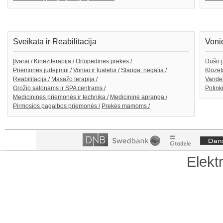
Sveikata ir Reabilitacija
Voni
Įtvarai /
Kineziterapija /
Ortopedines prekės /
Dušo į
Priemonės judėjimui /
Voniai ir tualetui /
Slauga, negalia /
Klozeta
Reabilitacija /
Masažo terapija /
Vanden
Grožio salonams ir SPA centrams /
Potink
Medicininės priemonės ir technika /
Medicininė apranga /
Pirmosios pagalbos priemonės /
Prekės mamoms /
Elekt