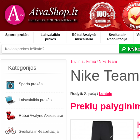
Sporto prekės
Laisvalaikio
Rūbai Avalynė
Sveikata ir
V
prekės
Aksesuarai
Reabilitacija
Ieško
Titulinis
/
Firma
/
Nike Team
Kategorijos
Nike Team
Sporto prekės
Rodyti:
Sąrašą
/
Lentelę
Laisvalaikio prekės
Prekių palygini
Rūbai Avalynė Aksesuarai
Sveikata ir Reabilitacija