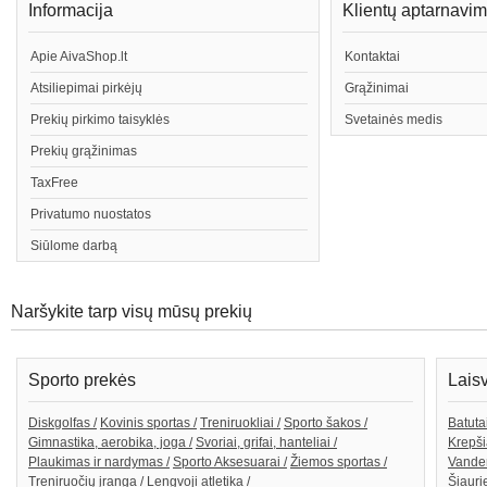
Informacija
Klientų aptarnavi
Apie AivaShop.lt
Kontaktai
Atsiliepimai pirkėjų
Grąžinimai
Prekių pirkimo taisyklės
Svetainės medis
Prekių grąžinimas
TaxFree
Privatumo nuostatos
Siūlome darbą
Naršykite tarp visų mūsų prekių
Sporto prekės
Lais
Diskgolfas /
Kovinis sportas /
Treniruokliai /
Sporto šakos /
Batutai
Gimnastika, aerobika, joga /
Svoriai, grifai, hanteliai /
Krepši
Plaukimas ir nardymas /
Sporto Aksesuarai /
Žiemos sportas /
Vande
Treniruočių įranga /
Lengvoji atletika /
Šiaurie