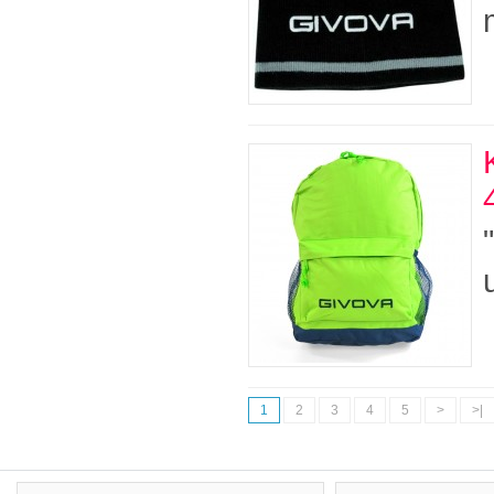
1
2
3
4
5
>
>|