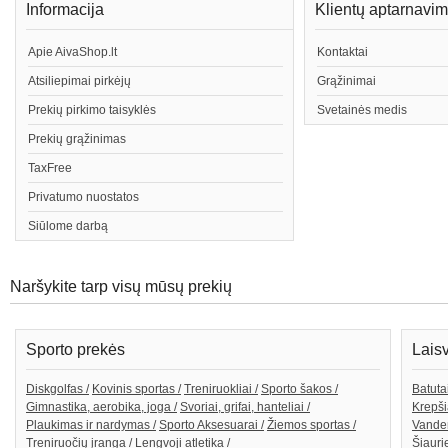
Informacija
Klientų aptarnavi
Apie AivaShop.lt
Kontaktai
Atsiliepimai pirkėjų
Grąžinimai
Prekių pirkimo taisyklės
Svetainės medis
Prekių grąžinimas
TaxFree
Privatumo nuostatos
Siūlome darbą
Naršykite tarp visų mūsų prekių
Sporto prekės
Lais
Diskgolfas /
Kovinis sportas /
Treniruokliai /
Sporto šakos /
Batutai
Gimnastika, aerobika, joga /
Svoriai, grifai, hanteliai /
Krepši
Plaukimas ir nardymas /
Sporto Aksesuarai /
Žiemos sportas /
Vande
Treniruočių įranga /
Lengvoji atletika /
Šiaurie