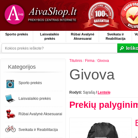
Sporto prekės
Laisvalaikio
Rūbai Avalynė
Sveikata ir
V
prekės
Aksesuarai
Reabilitacija
Ieško
Titulinis
/
Firma
/
Givova
Kategorijos
Givova
Sporto prekės
Rodyti:
Sąrašą
/
Lentelę
Laisvalaikio prekės
Prekių palygini
Rūbai Avalynė Aksesuarai
Sveikata ir Reabilitacija
.