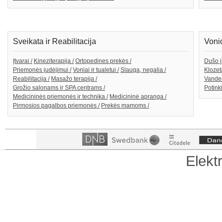
Sveikata ir Reabilitacija
Voni
Įtvarai /
Kineziterapija /
Ortopedines prekės /
Dušo į
Priemonės judėjimui /
Voniai ir tualetui /
Slauga, negalia /
Klozeta
Reabilitacija /
Masažo terapija /
Vanden
Grožio salonams ir SPA centrams /
Potink
Medicininės priemonės ir technika /
Medicininė apranga /
Pirmosios pagalbos priemonės /
Prekės mamoms /
Elekt