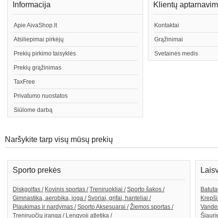
Informacija
Klientų aptarnavi
Apie AivaShop.lt
Kontaktai
Atsiliepimai pirkėjų
Grąžinimai
Prekių pirkimo taisyklės
Svetainės medis
Prekių grąžinimas
TaxFree
Privatumo nuostatos
Siūlome darbą
Naršykite tarp visų mūsų prekių
Sporto prekės
Lais
Diskgolfas /
Kovinis sportas /
Treniruokliai /
Sporto šakos /
Batutai
Gimnastika, aerobika, joga /
Svoriai, grifai, hanteliai /
Krepši
Plaukimas ir nardymas /
Sporto Aksesuarai /
Žiemos sportas /
Vande
Treniruočių įranga /
Lengvoji atletika /
Šiaurie