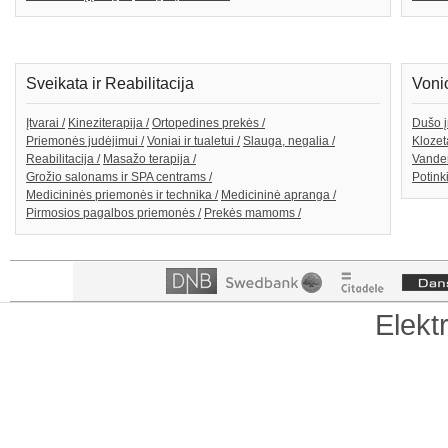
Sveikata ir Reabilitacija
Voni
Įtvarai /
Kineziterapija /
Ortopedines prekės /
Dušo į
Priemonės judėjimui /
Voniai ir tualetui /
Slauga, negalia /
Klozeta
Reabilitacija /
Masažo terapija /
Vanden
Grožio salonams ir SPA centrams /
Potink
Medicininės priemonės ir technika /
Medicininė apranga /
Pirmosios pagalbos priemonės /
Prekės mamoms /
Elekt