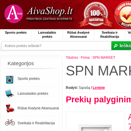
Sporto prekės
Laisvalaikio
Rūbai Avalynė
Sveikata ir
V
prekės
Aksesuarai
Reabilitacija
Ieško
Titulinis
/
Firma
/
SPN MARKET
Kategorijos
SPN MAR
Sporto prekės
Rodyti:
Sąrašą
/
Lentelę
Laisvalaikio prekės
Prekių palygini
Rūbai Avalynė Aksesuarai
Sveikata ir Reabilitacija