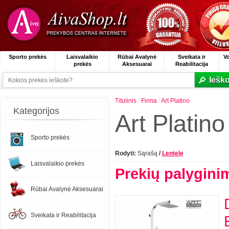
Sporto prekės
Laisvalaikio
Rūbai Avalynė
Sveikata ir
V
prekės
Aksesuarai
Reabilitacija
Ieško
Titulinis
/
Firma
/
Art Platino
Kategorijos
Art Platino
Sporto prekės
Rodyti:
Sąrašą
/
Lentelę
Laisvalaikio prekės
Prekių palygini
Rūbai Avalynė Aksesuarai
Sveikata ir Reabilitacija