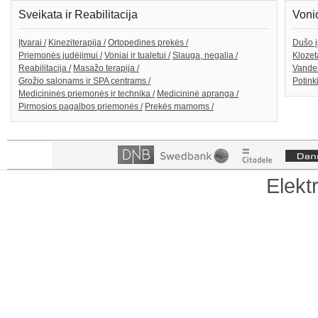
Sveikata ir Reabilitacija
Voni
Įtvarai /
Kineziterapija /
Ortopedines prekės /
Dušo į
Priemonės judėjimui /
Voniai ir tualetui /
Slauga, negalia /
Klozeta
Reabilitacija /
Masažo terapija /
Vanden
Grožio salonams ir SPA centrams /
Potink
Medicininės priemonės ir technika /
Medicininė apranga /
Pirmosios pagalbos priemonės /
Prekės mamoms /
Elekt