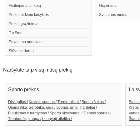
Atsiliepimai pirkėjų
Grąžinimai
Prekių pirkimo taisyklės
Svetainės medis
Prekių grąžinimas
TaxFree
Privatumo nuostatos
Siūlome darbą
Naršykite tarp visų mūsų prekių
Sporto prekės
Lais
Diskgolfas /
Kovinis sportas /
Treniruokliai /
Sporto šakos /
Batutai
Gimnastika, aerobika, joga /
Svoriai, grifai, hanteliai /
Krepši
Plaukimas ir nardymas /
Sporto Aksesuarai /
Žiemos sportas /
Vande
Treniruočių įranga /
Lengvoji atletika /
Šiaurie