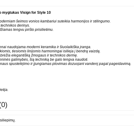
mygtukas Visign for Style 10
moderniam šeimos vonios kambariui suteikia harmonijos ir stilingumo.
 technikos derinys.
žiamas lengvu piršto prisilietimu.
nai naudojama moderni keramika ir šiuolaikiška įranga.
kiomis, tiesiomis linijomis harmoningai isilieja į bendrą vaizdą.
pabrėžia elegantišką žmogaus ir technikos dermę.
chninės galimybės, šią techniką be galo lengva naudoti.
lnaus spustelėjimo ir įjungiamas plovimas dozuojant vandenį pagal pageidavimą.
etija.
(0)
siliepimų.