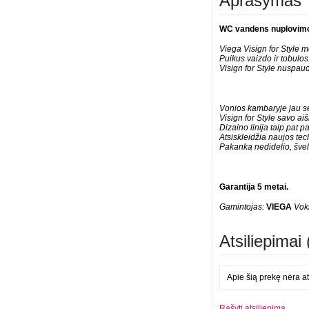
Aprašymas
WC vandens nuplovimo 
Viega Visign for Style 
Puikus vaizdo ir tobulos
Visign for Style nuspaud
Vonios kambaryje jau se
Visign for Style savo aiš
Dizaino linija taip pat 
Atsiskleidžia naujos te
Pakanka nedidelio, šve
Garantija 5 metai.
Gamintojas:
VIEGA
Voki
Atsiliepimai 
Apie šią prekę nėra at
Rašyti atsiliepimą