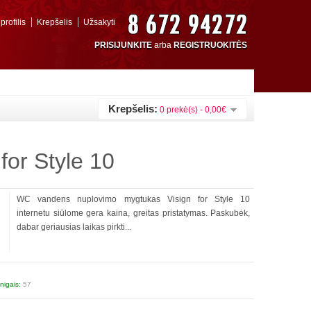
rofilis
Krepšelis
Užsakyti
PRISIJUNKITE
arba
REGISTRUOKITĖS
Krepšelis:
0 prekė(s) - 0,00€
or Style 10
WC vandens nuplovimo mygtukas Visign for Style 10
internetu siūlome gera kaina, greitas pristatymas. Paskubėk,
dabar geriausias laikas pirkti...
nigais:
57