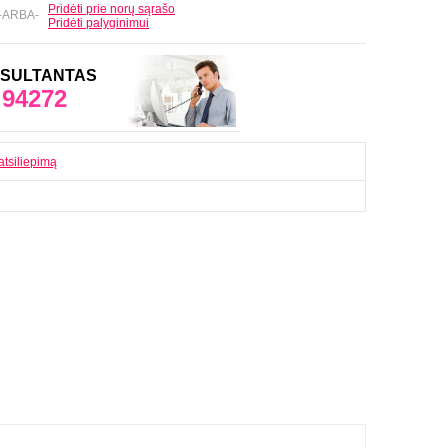
Pridėti prie norų sąrašo
-ARBA-
Pridėti palyginimui
ONSULTANTAS
 94272
atsiliepimą