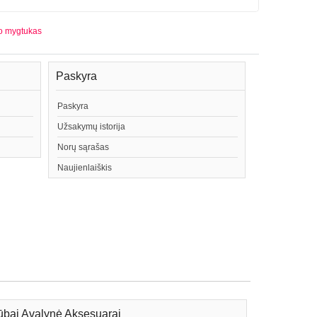
o mygtukas
Paskyra
Paskyra
Užsakymų istorija
Norų sąrašas
Naujienlaiškis
bai Avalynė Aksesuarai