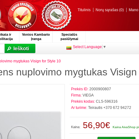
Titulinis
Norų sąrašas (0)
Mano p
ikata ir
Vonios Kambario
Specialūs
ilitacija
Įranga
pasiūlymai
Select Language
▼
Ieškoti
ovimo mygtukas Visign for Style 10
s nuplovimo mygtukas Visign f
Prekės ID:
2000900807
Firma:
VIEGA
Prekės kodas:
CLS-596316
Ar turime:
Teirautis +370 672 94272
56,90€
Kaina:
Kaina AivaShop pi