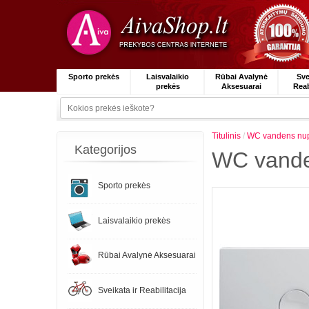
Sporto prekės
Laisvalaikio
Rūbai Avalynė
Sve
prekės
Aksesuarai
Reab
Titulinis
/
WC vandens nupl
Kategorijos
WC vanden
Sporto prekės
Laisvalaikio prekės
Rūbai Avalynė Aksesuarai
Sveikata ir Reabilitacija