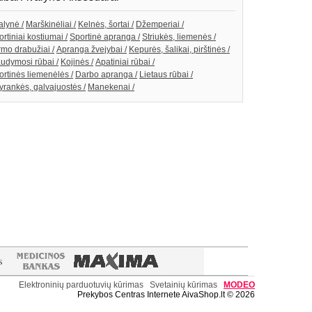
alynė /
Marškinėliai /
Kelnės, šortai /
Džemperiai /
rtiniai kostiumai /
Sportinė apranga /
Striukės, liemenės /
rmo drabužiai /
Apranga žvejybai /
Kepurės, šalikai, pirštinės /
udymosi rūbai /
Kojinės /
Apatiniai rūbai /
ortinės liemenėlės /
Darbo apranga /
Lietaus rūbai /
yrankės, galvajuostės /
Manekenai /
Elektroninių parduotuvių kūrimas
Svetainių kūrimas
MODE
O
Prekybos Centras Internete AivaShop.lt © 2026