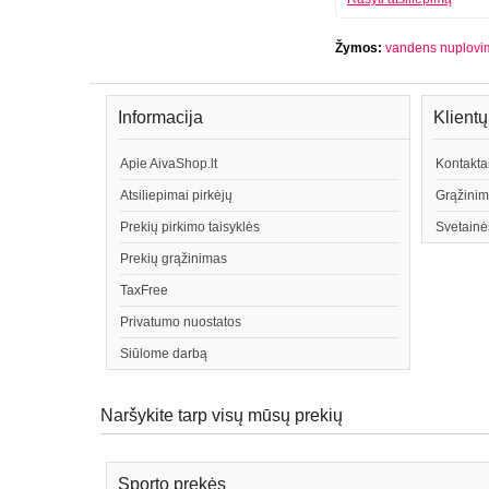
Žymos:
vandens nuplovi
Informacija
Klient
Apie AivaShop.lt
Kontakta
Atsiliepimai pirkėjų
Grąžinim
Prekių pirkimo taisyklės
Svetainė
Prekių grąžinimas
TaxFree
Privatumo nuostatos
Siūlome darbą
Naršykite tarp visų mūsų prekių
Sporto prekės