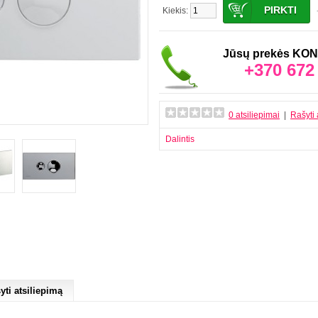
Kiekis:
Jūsų prekės K
+370 672
0 atsiliepimai
|
Rašyti 
Dalintis
yti atsiliepimą