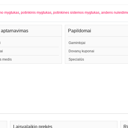
mo mygtukas
,
potinkinis mygtukas
,
potinkines sistemos mygtukas
,
andens nuleidim
ų aptarnavimas
Papildomai
i
Gamintojai
ai
Dovanų kuponai
s medis
Specialūs
Laisvalaikio prekės
Rū