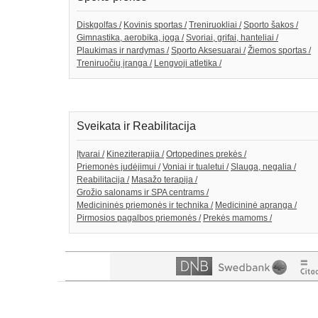
Diskgolfas /
Kovinis sportas /
Treniruokliai /
Sporto šakos /
Gimnastika, aerobika, joga /
Svoriai, grifai, hanteliai /
Plaukimas ir nardymas /
Sporto Aksesuarai /
Žiemos sportas /
Treniruočių įranga /
Lengvoji atletika /
Sveikata ir Reabilitacija
Įtvarai /
Kineziterapija /
Ortopedines prekės /
Priemonės judėjimui /
Voniai ir tualetui /
Slauga, negalia /
Reabilitacija /
Masažo terapija /
Grožio salonams ir SPA centrams /
Medicininės priemonės ir technika /
Medicininė apranga /
Pirmosios pagalbos priemonės /
Prekės mamoms /