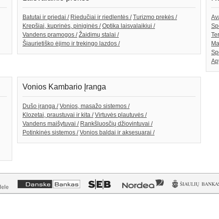
Batutai ir priedai /
Riedučiai ir riedlentės /
Turizmo prekės /
Av
Krepšiai, kuprinės, piniginės /
Optika laisvalaikiui /
Spo
Vandens pramogos /
Žaidimų stalai /
Te
Šiaurietiško ėjimo ir trekingo lazdos /
Ma
Sp
Ap
Vonios Kambario Įranga
Dušo įranga /
Vonios, masažo sistemos /
Klozetai, praustuvai ir kita /
Virtuvės plautuvės /
Vandens maišytuvai /
Rankšluosčių džiovintuvai /
Potinkinės sistemos /
Vonios baldai ir aksesuarai /