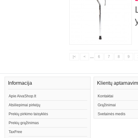
|<
<
....
6
7
8
9
Informacija
Klientų aptarnavi
Apie AivaShop.lt
Kontaktai
Atsiliepimai pirkėjų
Grąžinimai
Prekių pirkimo taisyklės
Svetainės medis
Prekių grąžinimas
TaxFree