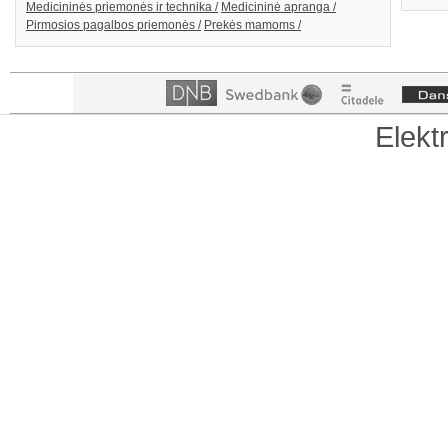
Medicininės priemonės ir technika /
Medicininė apranga /
Pirmosios pagalbos priemonės /
Prekės mamoms /
Elekt