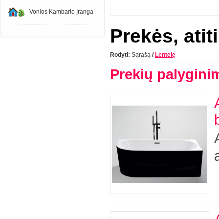
Vonios Kambario Įranga
Prekės, atit
Rodyti:
Sąrašą
/
Lentelę
Prekių palygini