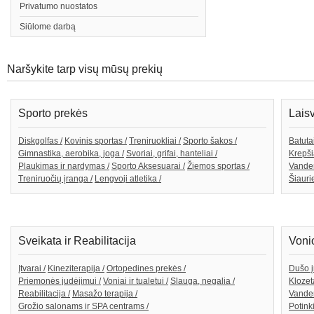
Privatumo nuostatos
Siūlome darbą
Naršykite tarp visų mūsų prekių
Sporto prekės
Lais
Diskgolfas /
Kovinis sportas /
Treniruokliai /
Sporto šakos /
Batutai
Gimnastika, aerobika, joga /
Svoriai, grifai, hanteliai /
Krepši
Plaukimas ir nardymas /
Sporto Aksesuarai /
Žiemos sportas /
Vande
Treniruočių įranga /
Lengvoji atletika /
Šiaurie
Sveikata ir Reabilitacija
Voni
Įtvarai /
Kineziterapija /
Ortopedines prekės /
Dušo į
Priemonės judėjimui /
Voniai ir tualetui /
Slauga, negalia /
Klozeta
Reabilitacija /
Masažo terapija /
Vanden
Grožio salonams ir SPA centrams /
Potink