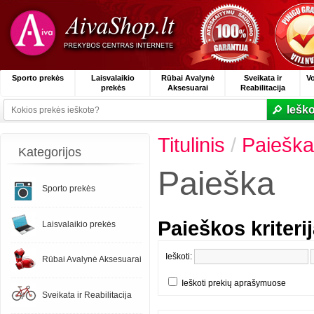
Sporto prekės
Laisvalaikio
Rūbai Avalynė
Sveikata ir
V
prekės
Aksesuarai
Reabilitacija
Ieško
Titulinis
/
Paieška
Kategorijos
Paieška
Sporto prekės
Paieškos kriterij
Laisvalaikio prekės
Ieškoti:
Rūbai Avalynė Aksesuarai
Ieškoti prekių aprašymuose
Sveikata ir Reabilitacija