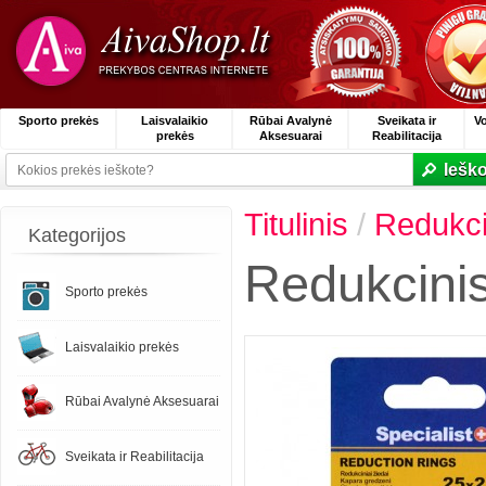
Sporto prekės
Laisvalaikio
Rūbai Avalynė
Sveikata ir
V
prekės
Aksesuarai
Reabilitacija
Ieško
Titulinis
/
Redukci
Kategorijos
Redukcinis
Sporto prekės
Laisvalaikio prekės
Rūbai Avalynė Aksesuarai
Sveikata ir Reabilitacija