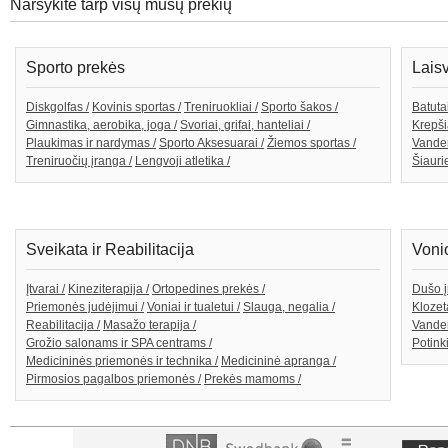
Naršykite tarp visų mūsų prekių
Sporto prekės
Lais
Diskgolfas /
Kovinis sportas /
Treniruokliai /
Sporto šakos /
Batutai
Gimnastika, aerobika, joga /
Svoriai, grifai, hanteliai /
Krepši
Plaukimas ir nardymas /
Sporto Aksesuarai /
Žiemos sportas /
Vande
Treniruočių įranga /
Lengvoji atletika /
Šiaurie
Sveikata ir Reabilitacija
Voni
Įtvarai /
Kineziterapija /
Ortopedines prekės /
Dušo į
Priemonės judėjimui /
Voniai ir tualetui /
Slauga, negalia /
Klozeta
Reabilitacija /
Masažo terapija /
Vanden
Grožio salonams ir SPA centrams /
Potink
Medicininės priemonės ir technika /
Medicininė apranga /
Pirmosios pagalbos priemonės /
Prekės mamoms /