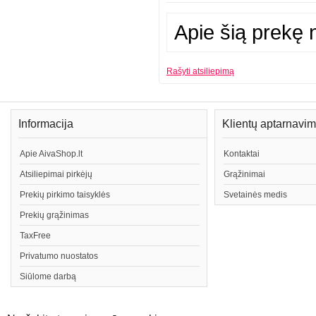
Apie šią prekę n
Rašyti atsiliepimą
Informacija
Klientų aptarnavi
Apie AivaShop.lt
Kontaktai
Atsiliepimai pirkėjų
Grąžinimai
Prekių pirkimo taisyklės
Svetainės medis
Prekių grąžinimas
TaxFree
Privatumo nuostatos
Siūlome darbą