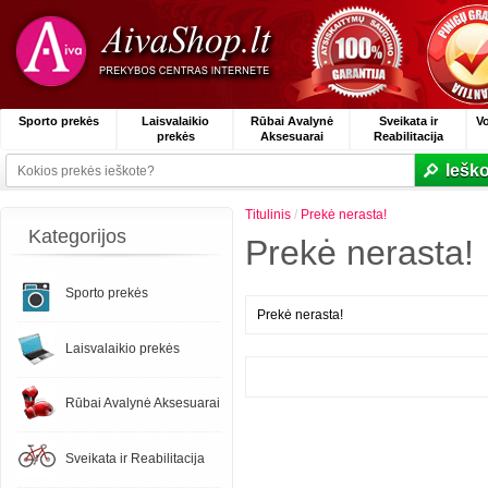
Sporto prekės
Laisvalaikio
Rūbai Avalynė
Sveikata ir
V
prekės
Aksesuarai
Reabilitacija
Ieško
Titulinis
/
Prekė nerasta!
Kategorijos
Prekė nerasta!
Sporto prekės
Prekė nerasta!
Laisvalaikio prekės
Rūbai Avalynė Aksesuarai
Sveikata ir Reabilitacija