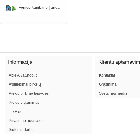
Vonios Kambario Įranga
Informacija
Klientų aptarnavi
Apie AivaShop.lt
Kontaktai
Atsiliepimai pirkėjų
Grąžinimai
Prekių pirkimo taisyklės
Svetainės medis
Prekių grąžinimas
TaxFree
Privatumo nuostatos
Siūlome darbą