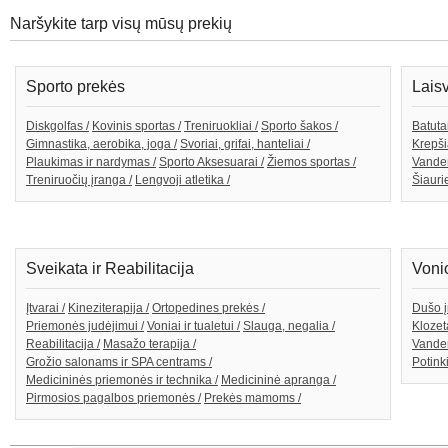
Naršykite tarp visų mūsų prekių
Sporto prekės
Lais
Diskgolfas /
Kovinis sportas /
Treniruokliai /
Sporto šakos /
Batutai
Gimnastika, aerobika, joga /
Svoriai, grifai, hanteliai /
Krepši
Plaukimas ir nardymas /
Sporto Aksesuarai /
Žiemos sportas /
Vande
Treniruočių įranga /
Lengvoji atletika /
Šiaurie
Sveikata ir Reabilitacija
Voni
Įtvarai /
Kineziterapija /
Ortopedines prekės /
Dušo į
Priemonės judėjimui /
Voniai ir tualetui /
Slauga, negalia /
Klozeta
Reabilitacija /
Masažo terapija /
Vanden
Grožio salonams ir SPA centrams /
Potink
Medicininės priemonės ir technika /
Medicininė apranga /
Pirmosios pagalbos priemonės /
Prekės mamoms /