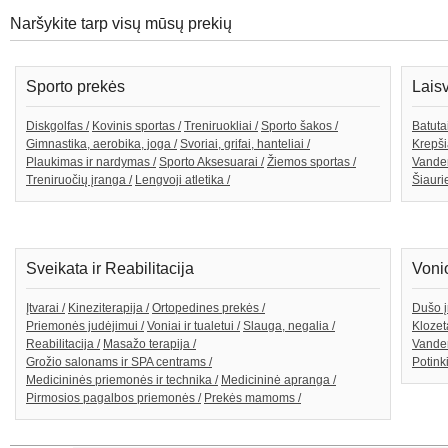
Naršykite tarp visų mūsų prekių
Sporto prekės
Lais
Diskgolfas /
Kovinis sportas /
Treniruokliai /
Sporto šakos /
Batutai
Gimnastika, aerobika, joga /
Svoriai, grifai, hanteliai /
Krepši
Plaukimas ir nardymas /
Sporto Aksesuarai /
Žiemos sportas /
Vande
Treniruočių įranga /
Lengvoji atletika /
Šiaurie
Sveikata ir Reabilitacija
Voni
Įtvarai /
Kineziterapija /
Ortopedines prekės /
Dušo į
Priemonės judėjimui /
Voniai ir tualetui /
Slauga, negalia /
Klozeta
Reabilitacija /
Masažo terapija /
Vanden
Grožio salonams ir SPA centrams /
Potink
Medicininės priemonės ir technika /
Medicininė apranga /
Pirmosios pagalbos priemonės /
Prekės mamoms /