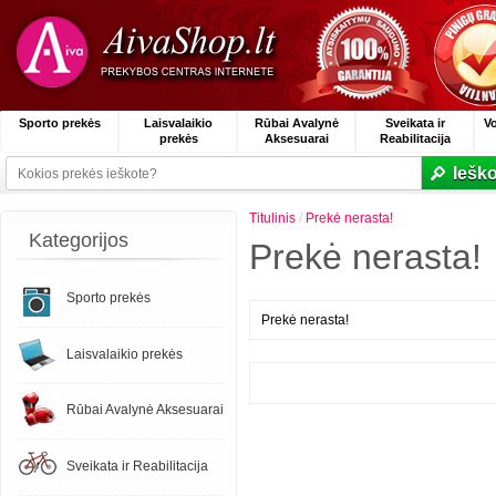
Sporto prekės
Laisvalaikio
Rūbai Avalynė
Sveikata ir
V
prekės
Aksesuarai
Reabilitacija
Ieško
Titulinis
/
Prekė nerasta!
Kategorijos
Prekė nerasta!
Sporto prekės
Prekė nerasta!
Laisvalaikio prekės
Rūbai Avalynė Aksesuarai
Sveikata ir Reabilitacija