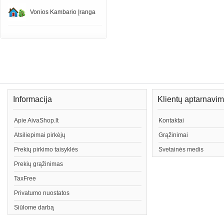
Vonios Kambario Įranga
Informacija
Klientų aptarnavi
Apie AivaShop.lt
Kontaktai
Atsiliepimai pirkėjų
Grąžinimai
Prekių pirkimo taisyklės
Svetainės medis
Prekių grąžinimas
TaxFree
Privatumo nuostatos
Siūlome darbą