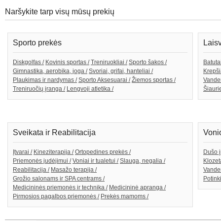
Naršykite tarp visų mūsų prekių
Sporto prekės
Lais
Diskgolfas /
Kovinis sportas /
Treniruokliai /
Sporto šakos /
Batutai
Gimnastika, aerobika, joga /
Svoriai, grifai, hanteliai /
Krepši
Plaukimas ir nardymas /
Sporto Aksesuarai /
Žiemos sportas /
Vande
Treniruočių įranga /
Lengvoji atletika /
Šiaurie
Sveikata ir Reabilitacija
Voni
Įtvarai /
Kineziterapija /
Ortopedines prekės /
Dušo į
Priemonės judėjimui /
Voniai ir tualetui /
Slauga, negalia /
Klozeta
Reabilitacija /
Masažo terapija /
Vanden
Grožio salonams ir SPA centrams /
Potink
Medicininės priemonės ir technika /
Medicininė apranga /
Pirmosios pagalbos priemonės /
Prekės mamoms /