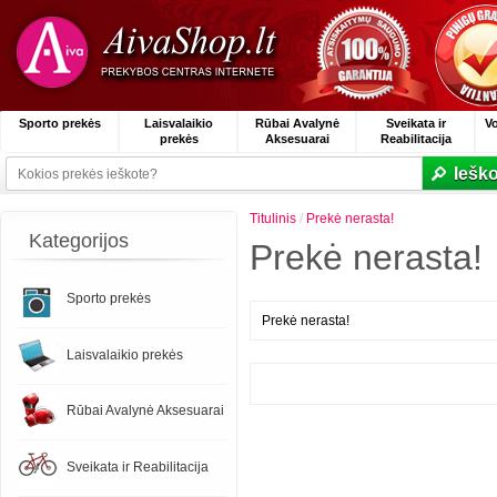
Sporto prekės
Laisvalaikio
Rūbai Avalynė
Sveikata ir
V
prekės
Aksesuarai
Reabilitacija
Ieško
Titulinis
/
Prekė nerasta!
Kategorijos
Prekė nerasta!
Sporto prekės
Prekė nerasta!
Laisvalaikio prekės
Rūbai Avalynė Aksesuarai
Sveikata ir Reabilitacija