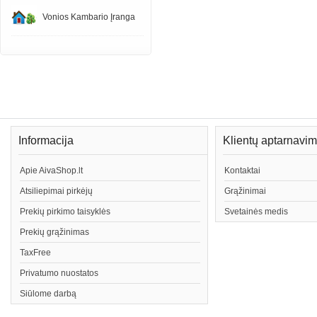
Vonios Kambario Įranga
Informacija
Klientų aptarnavi
Apie AivaShop.lt
Kontaktai
Atsiliepimai pirkėjų
Grąžinimai
Prekių pirkimo taisyklės
Svetainės medis
Prekių grąžinimas
TaxFree
Privatumo nuostatos
Siūlome darbą