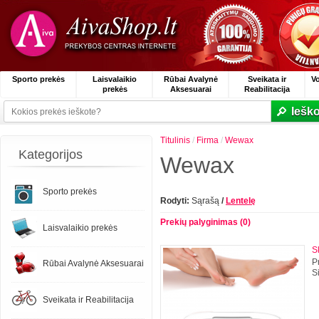
Sporto prekės
Laisvalaikio
Rūbai Avalynė
Sveikata ir
V
prekės
Aksesuarai
Reabilitacija
Ieško
Titulinis
/
Firma
/
Wewax
Kategorijos
Wewax
Sporto prekės
Rodyti:
Sąrašą
/
Lentelę
Prekių palyginimas (0)
Laisvalaikio prekės
S
P
Rūbai Avalynė Aksesuarai
Si
Sveikata ir Reabilitacija