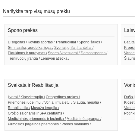
Naršykite tarp visų mūsų prekių
Sporto prekės
Lais
Diskgolfas /
Kovinis sportas /
Treniruokliai /
Sporto šakos /
Batutai
Gimnastika, aerobika, joga /
Svoriai, grifai, hanteliai /
Krepši
Plaukimas ir nardymas /
Sporto Aksesuarai /
Žiemos sportas /
Vande
Treniruočių įranga /
Lengvoji atletika /
Šiaurie
Sveikata ir Reabilitacija
Voni
Įtvarai /
Kineziterapija /
Ortopedines prekės /
Dušo į
Priemonės judėjimui /
Voniai ir tualetui /
Slauga, negalia /
Klozeta
Reabilitacija /
Masažo terapija /
Vanden
Grožio salonams ir SPA centrams /
Potink
Medicininės priemonės ir technika /
Medicininė apranga /
Pirmosios pagalbos priemonės /
Prekės mamoms /