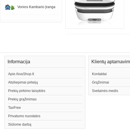
Vonios Kambario Įranga
Informacija
Klientų aptarnavi
Apie AivaShop.lt
Kontaktai
Atsiliepimai pirkėjų
Grąžinimai
Prekių pirkimo taisyklės
Svetainės medis
Prekių grąžinimas
TaxFree
Privatumo nuostatos
Siūlome darbą