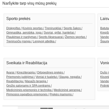
Naršykite tarp visų mūsų prekių
Sporto prekės
Lais
Diskgolfas /
Kovinis sportas /
Treniruokliai /
Sporto šakos /
Batutai
Gimnastika, aerobika, joga /
Svoriai, grifai, hanteliai /
Krepši
Plaukimas ir nardymas /
Sporto Aksesuarai /
Žiemos sportas /
Vande
Treniruočių įranga /
Lengvoji atletika /
Šiaurie
Sveikata ir Reabilitacija
Voni
Įtvarai /
Kineziterapija /
Ortopedines prekės /
Dušo į
Priemonės judėjimui /
Voniai ir tualetui /
Slauga, negalia /
Klozeta
Reabilitacija /
Masažo terapija /
Vanden
Grožio salonams ir SPA centrams /
Potink
Medicininės priemonės ir technika /
Medicininė apranga /
Pirmosios pagalbos priemonės /
Prekės mamoms /