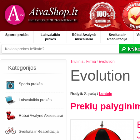
Sporto prekės
Laisvalaikio
Rūbai Avalynė
Sveikata ir
V
prekės
Aksesuarai
Reabilitacija
Ieško
Titulinis
/
Firma
/
Evolution
Kategorijos
Evolution
Sporto prekės
Rodyti:
Sąrašą
/
Lentelę
Laisvalaikio prekės
Prekių palygini
Rūbai Avalynė Aksesuarai
Sveikata ir Reabilitacija