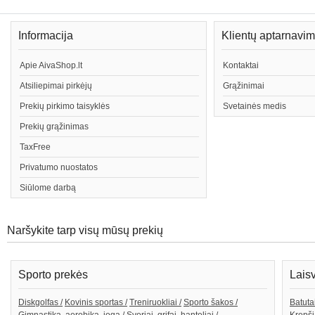
Informacija
Klientų aptarnavi
Apie AivaShop.lt
Kontaktai
Atsiliepimai pirkėjų
Grąžinimai
Prekių pirkimo taisyklės
Svetainės medis
Prekių grąžinimas
TaxFree
Privatumo nuostatos
Siūlome darbą
Naršykite tarp visų mūsų prekių
Sporto prekės
Lais
Diskgolfas /
Kovinis sportas /
Treniruokliai /
Sporto šakos /
Batutai