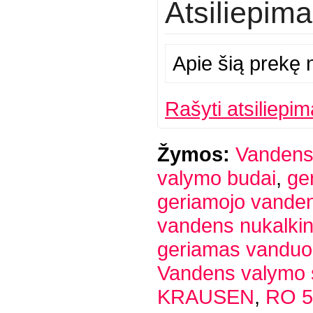
Atsiliepima
Apie šią prekę n
Rašyti atsiliepim
Žymos:
Vandens
valymo budai
,
ge
geriamojo vandens
vandens nukalkin
geriamas vanduo
Vandens valymo 
KRAUSEN
,
RO 5