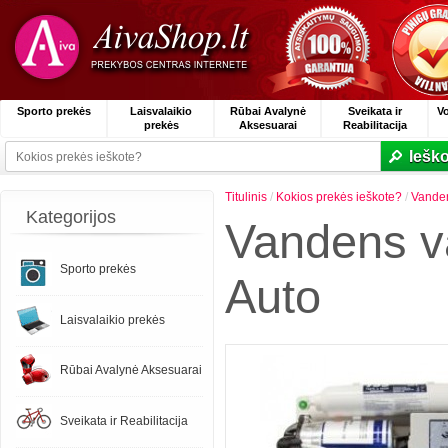
Sporto prekės
Laisvalaikio
Rūbai Avalynė
Sveikata ir
V
prekės
Aksesuarai
Reabilitacija
Ieško
Titulinis
/
Kokios prekės ieškote?
/
Vande
Kategorijos
Vandens 
Sporto prekės
Auto
Laisvalaikio prekės
Rūbai Avalynė Aksesuarai
Sveikata ir Reabilitacija