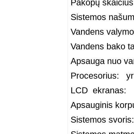
Pakopų skaičius
Sistemos našuma
Vandens valymo 
Vandens bako talpa
Apsauga nuo van
Procesorius: y
LCD ekranas: 
Apsauginis korp
Sistemos svoris