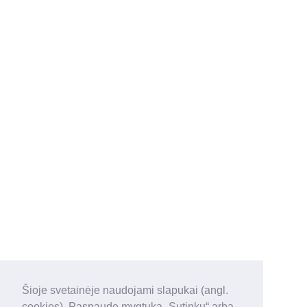
Šioje svetainėje naudojami slapukai (angl.
cookies). Paspaudę mygtuką „Sutinku“ arba