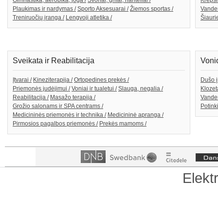
Gimnastika, aerobika, joga /
Svoriai, grifai, hanteliai /
Krepši
Plaukimas ir nardymas /
Sporto Aksesuarai /
Žiemos sportas /
Vande
Treniruočių įranga /
Lengvoji atletika /
Šiaurie
Sveikata ir Reabilitacija
Voni
Įtvarai /
Kineziterapija /
Ortopedines prekės /
Dušo į
Priemonės judėjimui /
Voniai ir tualetui /
Slauga, negalia /
Klozeta
Reabilitacija /
Masažo terapija /
Vanden
Grožio salonams ir SPA centrams /
Potink
Medicininės priemonės ir technika /
Medicininė apranga /
Pirmosios pagalbos priemonės /
Prekės mamoms /
Elekt