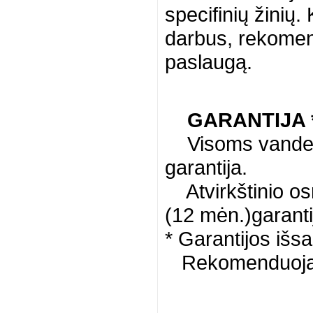
specifinių žinių
darbus, rekome
paslaugą.
GARANTIJA 
Visoms vandens
garantija.
Atvirkštinio osm
(12 mėn.)garanti
* Garantijos išsa
Rekomenduojame