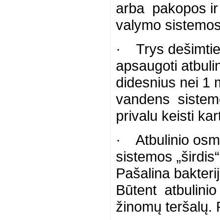
arba pakopos ir 
valymo sistemos
· Trys dešimties 
apsaugoti atbul
didesnius nei 1 
vandens sistemo
privalu keisti k
· Atbulinio os
sistemos „širdis“
Pašalina bakterij
Būtent atbulin
žinomų teršalų.