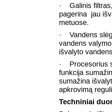
· Galinis filtras
pagerina jau išv
metuose.
· Vandens slėgio
vandens valymo s
išvalyto vanden
· Procesorius s
funkcija sumaži
sumažina išvalyt
apkrovimą reguli
Techniniai du