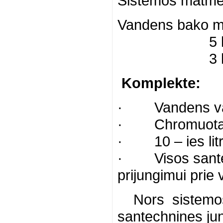
Sistemos matme
Vandens bako ma
5 ltr. -
3 ltr. –
Komplekte:
· Vandens va
· Chromuotas
· 10 – ies litrų
· Visos santech
prijungimui prie
Nors sistemos k
santechnines jung