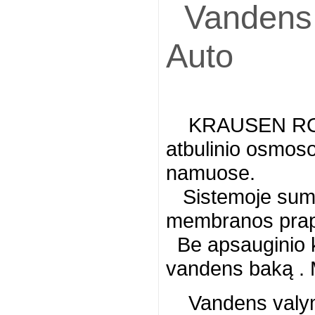
Vandens 
Auto
KRAUSEN RO 50
atbulinio osmos
namuose.
Sistemoje sumon
membranos prapl
Be apsauginio ko
vandens baką . 
Vandens valymo